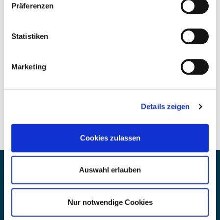
PRODUKTBESCHREIBUNG
Präferenzen
Statistiken
TIPPS & ANWENDUNG
Marketing
MATERIAL & HINWEISE
» Flasche mit Sprühkopf
Details zeigen
» Einfache und genaue Anwendung
» Mit einstellbarer Düse
» Flasche aus 100 % PE-Recyclat
Cookies zulassen
Auswahl erlauben
KONTAKT
Fragen? Wir helfen gern:
Nur notwendige Cookies
CH(+41) 058 270 00 40