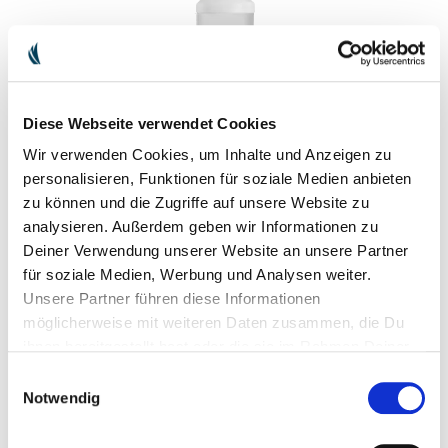
Diese Webseite verwendet Cookies
Wir verwenden Cookies, um Inhalte und Anzeigen zu
personalisieren, Funktionen für soziale Medien anbieten
zu können und die Zugriffe auf unsere Website zu
UNIVERSALSPRÜHFLASCHE R-PE 500
analysieren. Außerdem geben wir Informationen zu
ML (LEER)
Deiner Verwendung unserer Website an unsere Partner
für soziale Medien, Werbung und Analysen weiter.
Praktische Sprühflasche aus recyceltem PE. Ideal geeignet zum
Anmischen und Aufsprühen des Bio Kaminscheibenreiniger
Unsere Partner führen diese Informationen
Konzentrats. Die Düse ermöglicht eine optimale Dosierung und
möglicherweise mit weiteren Daten zusammen, die Du
eine gleichmäßige Verteilung des Reinigers auf der Oberfläche.
ihnen bereitgestellt hast oder die sie im Rahmen Deiner
Nutzung der Dienste gesammelt haben.
EUR 4.90
Einwilligungsauswahl
inkl. MwSt. zzgl.
Versandkosten
Notwendig
Dieses Produkt ist heiß begehrt: bald wieder bestellbar!