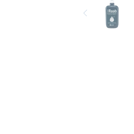
Previous
Star-Tuch Grau
ERA Fenster-
Schau
EUR 0.00