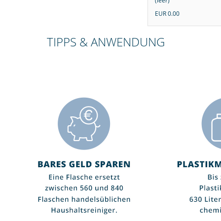
stic" (leer)
(leer)
EUR 0.00
EUR 0.00
00
EUR 0.00
TIPPS & ANWENDUNG