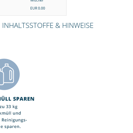
Wischer
"Foamtastic" (leer)
EUR 0.00
EUR 0.00
EUR 0.00
INHALTSSTOFFE & HINWEISE