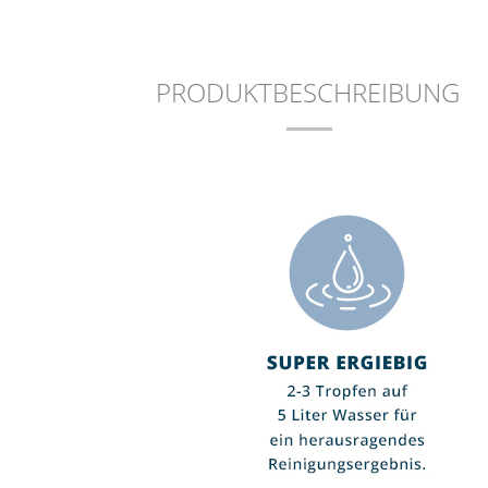
Wischer
"Foamta
EUR 0.00
EUR 0.
PRODUKTBESCHREIBUNG