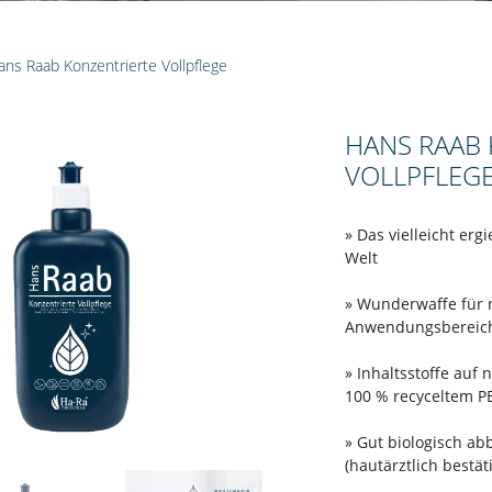
ans Raab Konzentrierte Vollpflege
HANS RAAB
VOLLPFLEG
» Das vielleicht erg
Welt
» Wunderwaffe für 
Anwendungsbereich
» Inhaltsstoffe auf 
100 % recyceltem P
» Gut biologisch a
(hautärztlich bestäti