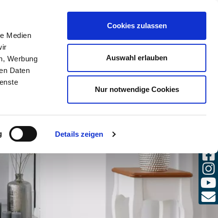
(0)
Cookies zulassen
CHE
ANMELDEN
DE / DE
le Medien
ir
Auswahl erlauben
en, Werbung
ren Daten
ienste
Nur notwendige Cookies
g
Details zeigen