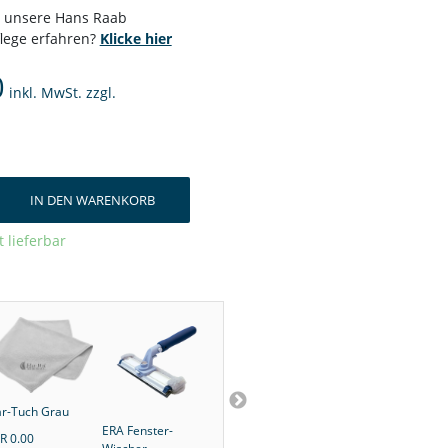
r unsere Hans Raab
flege erfahren?
Klicke hier
0
inkl. MwSt. zzgl.
IN DEN WARENKORB
t lieferbar
ar-Tuch Grau
ERA Fenster-
Schaumspender
Viva-Ultra
R 0.00