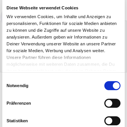
Verfügbarkeit: sofort lieferbar
Diese Webseite verwendet Cookies
Wir verwenden Cookies, um Inhalte und Anzeigen zu
personalisieren, Funktionen für soziale Medien anbieten
zu können und die Zugriffe auf unsere Website zu
analysieren. Außerdem geben wir Informationen zu
Deiner Verwendung unserer Website an unsere Partner
für soziale Medien, Werbung und Analysen weiter.
Hans Raab Konzentrierte Vollpflege
Saponella Vollwaschmittel
Unsere Partner führen diese Informationen
möglicherweise mit weiteren Daten zusammen, die Du
EUR 0.00
EUR 0.00
ihnen bereitgestellt hast oder die sie im Rahmen Deiner
Nutzung der Dienste gesammelt haben.
PRODUKTBESCHREIBUNG
Einwilligungsauswahl
Notwendig
TIPPS & ANWENDUNG
Präferenzen
INHALTSSTOFFE & HINWEISE
Statistiken