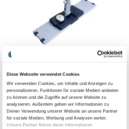
BODEN-WISCHER PERFECT (32,5 CM)
» Höchste Robustheit und dennoch federleicht: gefertigt aus
Diese Webseite verwendet Cookies
glasfaserverstärktem Industrie-Polyamid
Wir verwenden Cookies, um Inhalte und Anzeigen zu
» Optimale Druckverteilung auf die Faser, so dass diese nicht mehr
Feuchtigkeit abgibt als nötig
personalisieren, Funktionen für soziale Medien anbieten
» Kommt dank allseitig drehbarem Scheibengelenk spielend in jede
zu können und die Zugriffe auf unsere Website zu
Ecke und ist so flach, dass er unter jeden Schrank kommt
analysieren. Außerdem geben wir Informationen zu
» Made in Germany garantiert höchste Lebensdauer
Deiner Verwendung unserer Website an unsere Partner
für soziale Medien, Werbung und Analysen weiter.
EUR 44.90
inkl. MwSt. zzgl.
Versandkosten
Unsere Partner führen diese Informationen