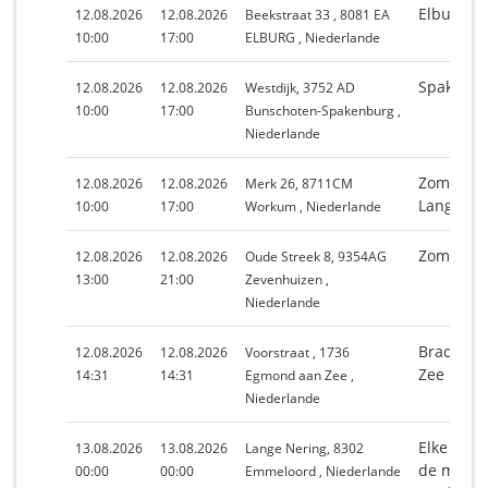
Elburg
12.08.2026
12.08.2026
Beekstraat 33 , 8081 EA
10:00
17:00
ELBURG , Niederlande
Spakenbu
12.08.2026
12.08.2026
Westdijk, 3752 AD
10:00
17:00
Bunschoten-Spakenburg ,
Niederlande
Zomerma
12.08.2026
12.08.2026
Merk 26, 8711CM
Langste 
10:00
17:00
Workum , Niederlande
Zomerfai
12.08.2026
12.08.2026
Oude Streek 8, 9354AG
13:00
21:00
Zevenhuizen ,
Niederlande
Braderie
12.08.2026
12.08.2026
Voorstraat , 1736
Zee
14:31
14:31
Egmond aan Zee ,
Niederlande
Elke 2e 
13.08.2026
13.08.2026
Lange Nering, 8302
de maand
00:00
00:00
Emmeloord , Niederlande