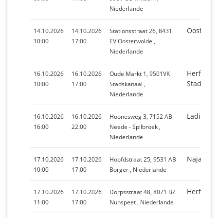
Niederlande
Oosterwo
14.10.2026
14.10.2026
Stationsstraat 26, 8431
10:00
17:00
EV Oosterwolde ,
Niederlande
Herfstma
16.10.2026
16.10.2026
Oude Markt 1, 9501VK
Stadskan
10:00
17:00
Stadskanaal ,
Niederlande
Ladiesni
16.10.2026
16.10.2026
Hoonesweg 3, 7152 AB
16:00
22:00
Neede - Spilbroek ,
Niederlande
Najaarsm
17.10.2026
17.10.2026
Hoofdstraat 25, 9531 AB
10:00
17:00
Borger , Niederlande
Herftmar
17.10.2026
17.10.2026
Dorpsstraat 48, 8071 BZ
11:00
17:00
Nunspeet , Niederlande