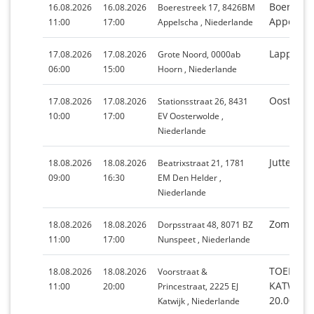
Boerestr
16.08.2026
16.08.2026
Boerestreek 17, 8426BM
Appelsch
11:00
17:00
Appelscha , Niederlande
Lappend
17.08.2026
17.08.2026
Grote Noord, 0000ab
06:00
15:00
Hoorn , Niederlande
Oosterwo
17.08.2026
17.08.2026
Stationsstraat 26, 8431
10:00
17:00
EV Oosterwolde ,
Niederlande
Juttersm
18.08.2026
18.08.2026
Beatrixstraat 21, 1781
09:00
16:30
EM Den Helder ,
Niederlande
Zomerma
18.08.2026
18.08.2026
Dorpsstraat 48, 8071 BZ
11:00
17:00
Nunspeet , Niederlande
TOERIST
18.08.2026
18.08.2026
Voorstraat &
KATWIJK 
11:00
20:00
Princestraat, 2225 EJ
20.00 UU
Katwijk , Niederlande