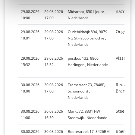
nazomer 
29.08.2026
29.08.2026
Midstraat, 8501 Joure ,
10:00
17:00
Niederlande
Oogst fee
29.08.2026
29.08.2026
Oudebildtdijk 894, 9079
10:01
17:00
NG St.-Jacobiparochie ,
Niederlande
Visserijd
29.08.2026
29.08.2026
postbus 132, 8860
15:32
15:32
Harlingen , Niederlande
Reuzenfai
30.08.2026
30.08.2026
Tramstraat 73, 7848BJ
Brammer
10:00
17:00
Schoonoord ,
Niederlande
Steenwij
30.08.2026
30.08.2026
Markt 72, 8331 HW
11:00
16:30
Steenwijk , Niederlande
Boerestr
30.08.2026
30.08.2026
Boerestreek 17, 8426BM