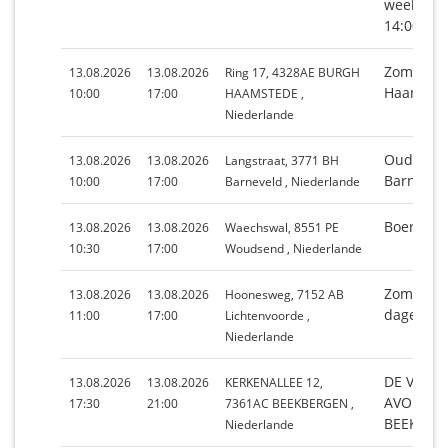
weekmark
14:00 uur
Zomermar
13.08.2026
13.08.2026
Ring 17, 4328AE BURGH
Haamste
10:00
17:00
HAAMSTEDE ,
Niederlande
Oud Velu
13.08.2026
13.08.2026
Langstraat, 3771 BH
Barnevel
10:00
17:00
Barneveld , Niederlande
Boerenm
13.08.2026
13.08.2026
Waechswal, 8551 PE
10:30
17:00
Woudsend , Niederlande
Zomerse 
13.08.2026
13.08.2026
Hoonesweg, 7152 AB
dagen Li
11:00
17:00
Lichtenvoorde ,
Niederlande
DE VELU
13.08.2026
13.08.2026
KERKENALLEE 12,
AVONDM
17:30
21:00
7361AC BEEKBERGEN ,
BEEKBER
Niederlande