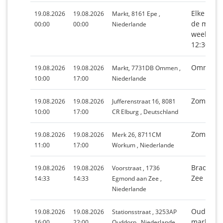
Elke 3e 
19.08.2026
19.08.2026
Markt, 8161 Epe ,
de maand
00:00
00:00
Niederlande
weekmark
12:30 uur
Ommen
19.08.2026
19.08.2026
Markt, 7731DB Ommen ,
10:00
17:00
Niederlande
Zomermar
19.08.2026
19.08.2026
Jufferenstraat 16, 8081
10:00
17:00
CR Elburg , Deutschland
Zomerma
19.08.2026
19.08.2026
Merk 26, 8711CM
11:00
17:00
Workum , Niederlande
Braderie
19.08.2026
19.08.2026
Voorstraat , 1736
Zee
14:33
14:33
Egmond aan Zee ,
Niederlande
Ouddorp
19.08.2026
19.08.2026
Stationsstraat , 3253AP
markt
16:00
22:00
Ouddorp , Niederlande