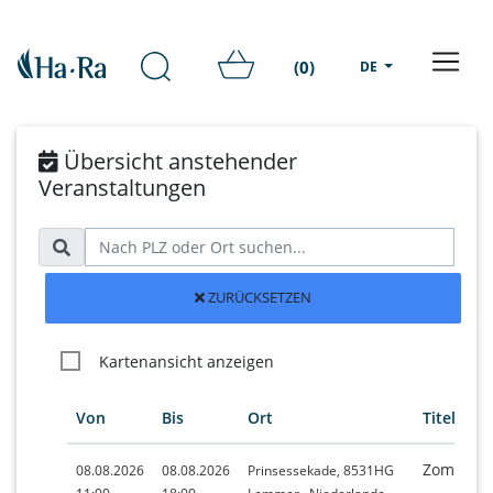
(0)
DE
Übersicht anstehender
Veranstaltungen
ZURÜCKSETZEN
Kartenansicht anzeigen
Von
Bis
Ort
Titel
Zomermar
08.08.2026
08.08.2026
Prinsessekade, 8531HG