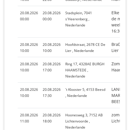
Elke 3e 
20.08.2026
20.08.2026
Stadsplein, 7041
de maand
00:00
00:00
s'Heerenberg ,
weekmark
Niederlande
16:30 uur
BraDeLie
20.08.2026
20.08.2026
Hoofdstraat, 2678 CE De
Lier
10:00
10:00
Lier , Niederlande
Zomermar
20.08.2026
20.08.2026
Ring 17, 4328AE BURGH
Haamste
10:00
17:00
HAAMSTEDE ,
Niederlande
LANDGOE
20.08.2026
20.08.2026
't Klooster 5, 4153 Beesd
MARIËNW
10:00
17:30
, Niederlande
BEESD
zomerse 
20.08.2026
20.08.2026
Hoonesweg 3, 7152 AB
Lichtenv
11:00
18:00
Lichtenvoorde ,
Niederlande