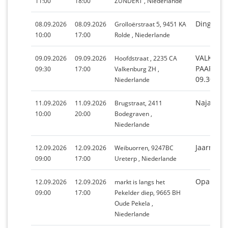
11:00
18:00
ZUNDERT , Niederlande
Dingspil
08.09.2026
08.09.2026
Grolloërstraat 5, 9451 KA
10:00
17:00
Rolde , Niederlande
VALKENS
09.09.2026
09.09.2026
Hoofdstraat , 2235 CA
PAARDEN
09:30
17:00
Valkenburg ZH ,
09.30-17
Niederlande
Najaarsm
11.09.2026
11.09.2026
Brugstraat, 2411
10:00
20:00
Bodegraven ,
Niederlande
Jaarmark
12.09.2026
12.09.2026
Weibuorren, 9247BC
09:00
17:00
Ureterp , Niederlande
Opamarkt
12.09.2026
12.09.2026
markt is langs het
09:00
17:00
Pekelder diep, 9665 BH
Oude Pekela ,
Niederlande