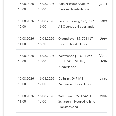
Jaarmark
15.08.2026
15.08.2026
Bakkerstraat, 9906PX
10:00
17:00
Bierum , Niederlande
Boerend
15.08.2026
15.08.2026
Provincialeweg 123, 9865
10:00
16:00
AE Opende , Niederlande
Diever
15.08.2026
15.08.2026
Oldendiever 35, 7981 LT
11:00
16:30
Diever , Niederlande
Vestingd
16.08.2026
16.08.2026
Westzanddijk, 3221 AW
Hellevoet
10:00
17:00
HELLEVOETSLUIS ,
Niederlande
Braderie 
16.08.2026
16.08.2026
De brink, 9471AE
10:00
17:00
Zuidlaren , Niederlande
MARKT
16.08.2026
16.08.2026
Witte Paal 325, 1742 LE
11:00
17:00
Schagen | Noord-Holland
, Deutschland