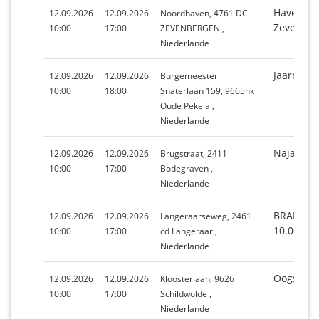
Havenfee
12.09.2026
12.09.2026
Noordhaven, 4761 DC
Zevenbe
10:00
17:00
ZEVENBERGEN ,
Niederlande
Jaarmark
12.09.2026
12.09.2026
Burgemeester
10:00
18:00
Snaterlaan 159, 9665hk
Oude Pekela ,
Niederlande
Najaarsm
12.09.2026
12.09.2026
Brugstraat, 2411
10:00
17:00
Bodegraven ,
Niederlande
BRADERI
12.09.2026
12.09.2026
Langeraarseweg, 2461
10.00-17
10:00
17:00
cd Langeraar ,
Niederlande
Oogstfee
12.09.2026
12.09.2026
Kloosterlaan, 9626
10:00
17:00
Schildwolde ,
Niederlande