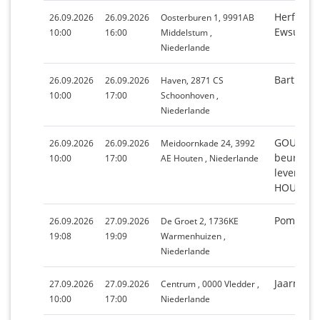
Herfstmar
26.09.2026
26.09.2026
Oosterburen 1, 9991AB
Ewsum in
10:00
16:00
Middelstum ,
Niederlande
Bartholo
26.09.2026
26.09.2026
Haven, 2871 CS
10:00
17:00
Schoonhoven ,
Niederlande
GOUDEN 
26.09.2026
26.09.2026
Meidoornkade 24, 3992
beurs vo
10:00
17:00
AE Houten , Niederlande
levensge
HOUTEN
Pompoene
26.09.2026
27.09.2026
De Groet 2, 1736KE
19:08
19:09
Warmenhuizen ,
Niederlande
Jaarmark
27.09.2026
27.09.2026
Centrum , 0000 Vledder ,
10:00
17:00
Niederlande