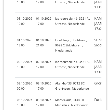
JAARBEUR
10:00
17:00
Utrecht , Niederlande
17.00 UU
KAMPEER
01.10.2026
01.10.2026
Jaarbeursplein 6, 3521 AL
JAARBEUR
10:00
17:00
Utrecht , Niederlande
17.00 UU
Superbra
01.10.2026
01.10.2026
Hoofdweg , Hoofdweg ,
Siddebur
13:00
21:00
9628 C Siddeburen ,
Niederlande
KAMPEER
02.10.2026
02.10.2026
Jaarbeursplein 6, 3521 AL
JAARBEUR
10:00
17:00
Utrecht , Niederlande
17.00 UU
Groninge
03.10.2026
03.10.2026
Akerkhof 33, 9712 BC
09:00
17:00
Groningen , Niederlande
Furieade
03.10.2026
03.10.2026
Marnixkade, 3144 ER
10:00
17:00
Maassluis , Niederlande