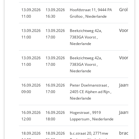
Grolloo
13.09.2026
13.09.2026
Hoofdstraat 11, 9444 PA
11:00
16:30
Grolloo , Niederlande
Voorster 
13.09.2026
13.09.2026
Beekzichtweg 42a,
11:00
17:00
7383GA Voorst ,
Niederlande
Voorster 
13.09.2026
13.09.2026
Beekzichtweg 42a,
11:00
17:00
7383GA Voorst ,
Niederlande
Jaarmark
16.09.2026
16.09.2026
Pieter Doelmanstraat ,
09:00
17:00
2405 CE Alphen ad Rijn ,
Niederlande
Jaarmark
16.09.2026
16.09.2026
Hogestraat , 9919
12:00
18:00
Loppersum , Niederlande
braderie
18.09.2026
18.09.2026
b.c.straat 20, 2771mw