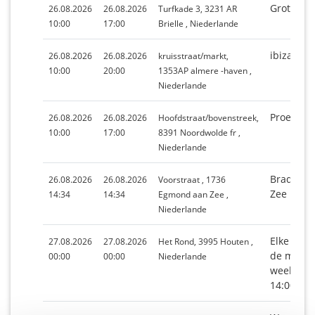
Grote Zo
26.08.2026
26.08.2026
Turfkade 3, 3231 AR
10:00
17:00
Brielle , Niederlande
ibizamar
26.08.2026
26.08.2026
kruisstraat/markt,
10:00
20:00
1353AP almere -haven ,
Niederlande
Proemen
26.08.2026
26.08.2026
Hoofdstraat/bovenstreek,
10:00
17:00
8391 Noordwolde fr ,
Niederlande
Braderie
26.08.2026
26.08.2026
Voorstraat , 1736
Zee
14:34
14:34
Egmond aan Zee ,
Niederlande
Elke 4e 
27.08.2026
27.08.2026
Het Rond, 3995 Houten ,
de maand
00:00
00:00
Niederlande
weekmark
14:00 uur