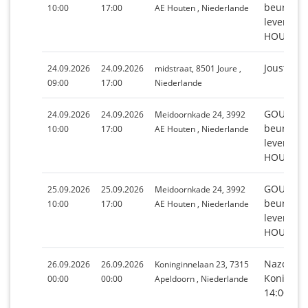
beurs vo
10:00
17:00
AE Houten , Niederlande
levensge
HOUTEN
Jousterm
24.09.2026
24.09.2026
midstraat, 8501 Joure ,
09:00
17:00
Niederlande
GOUDEN 
24.09.2026
24.09.2026
Meidoornkade 24, 3992
beurs vo
10:00
17:00
AE Houten , Niederlande
levensge
HOUTEN
GOUDEN 
25.09.2026
25.09.2026
Meidoornkade 24, 3992
beurs vo
10:00
17:00
AE Houten , Niederlande
levensge
HOUTEN
Nazomerf
26.09.2026
26.09.2026
Koninginnelaan 23, 7315
Koningin
00:00
00:00
Apeldoorn , Niederlande
14:00 - 2