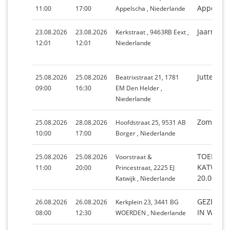
Appelsch
11:00
17:00
Appelscha , Niederlande
Jaarmarkt
23.08.2026
23.08.2026
Kerkstraat , 9463RB Eext ,
12:01
12:01
Niederlande
Juttersm
25.08.2026
25.08.2026
Beatrixstraat 21, 1781
09:00
16:30
EM Den Helder ,
Niederlande
Zomermar
25.08.2026
28.08.2026
Hoofdstraat 25, 9531 AB
10:00
17:00
Borger , Niederlande
TOERIST
25.08.2026
25.08.2026
Voorstraat &
KATWIJK 
11:00
20:00
Princestraat, 2225 EJ
20.00 UU
Katwijk , Niederlande
GEZELLI
26.08.2026
26.08.2026
Kerkplein 23, 3441 BG
IN WOER
08:00
12:30
WOERDEN , Niederlande