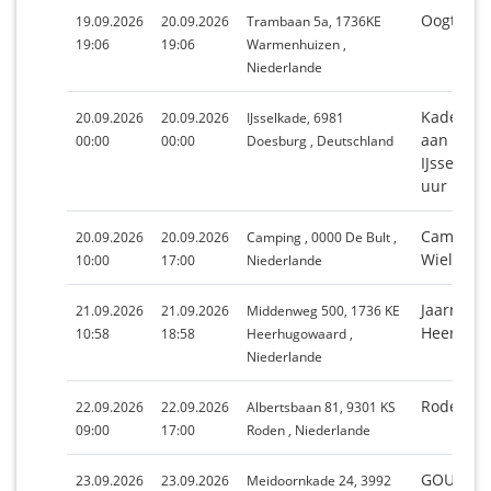
Oogt en 
19.09.2026
20.09.2026
Trambaan 5a, 1736KE
19:06
19:06
Warmenhuizen ,
Niederlande
Kadedage
20.09.2026
20.09.2026
IJsselkade, 6981
aan de k
00:00
00:00
Doesburg , Deutschland
IJssel van
uur
Camping 
20.09.2026
20.09.2026
Camping , 0000 De Bult ,
Wielewaa
10:00
17:00
Niederlande
Jaarmark
21.09.2026
21.09.2026
Middenweg 500, 1736 KE
Heerhug
10:58
18:58
Heerhugowaard ,
Niederlande
Roder wa
22.09.2026
22.09.2026
Albertsbaan 81, 9301 KS
09:00
17:00
Roden , Niederlande
GOUDEN 
23.09.2026
23.09.2026
Meidoornkade 24, 3992