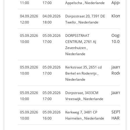
Appelsch
11:00
17:00
Appelscha , Niederlande
Klompenw
04.09.2026
04.09.2026
Dorpsstraat 20, 7391 DE
12:00
18:00
Twello , Niederlande
Oogstfee
05.09.2026
05.09.2026
DORPSSTRAAT
10.00-17.
10:00
17:00
CENTRUM, 2761 AJ
Zevenhuizen ,
Niederlande
jaarmarkt
05.09.2026
05.09.2026
Kerkstraat 35, 2651 cd
Rodenrij
10:00
17:00
Berkel en Rodenrijs ,
Niederlande
Jaarmarkt
05.09.2026
05.09.2026
Dorpstraat, 3433CM
10:00
17:00
Vreeswijk , Niederlande
SEPTEMB
05.09.2026
05.09.2026
Kerkweg 7, 3481 CP
HARMEL
10:00
16:00
Harmelen , Niederlande