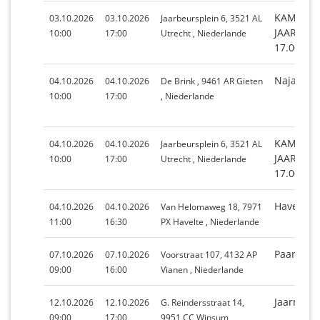
KAMPEER
03.10.2026
03.10.2026
Jaarbeursplein 6, 3521 AL
JAARBEUR
10:00
17:00
Utrecht , Niederlande
17.00 UU
Najaarsm
04.10.2026
04.10.2026
De Brink , 9461 AR Gieten
10:00
17:00
, Niederlande
KAMPEER
04.10.2026
04.10.2026
Jaarbeursplein 6, 3521 AL
JAARBEUR
10:00
17:00
Utrecht , Niederlande
17.00 UU
Havelte
04.10.2026
04.10.2026
Van Helomaweg 18, 7971
11:00
16:30
PX Havelte , Niederlande
Paardenm
07.10.2026
07.10.2026
Voorstraat 107, 4132 AP
09:00
16:00
Vianen , Niederlande
Jaarmark
12.10.2026
12.10.2026
G. Reindersstraat 14,
09:00
17:00
9951 CC Winsum ,