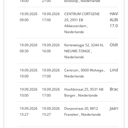
14:00
21:00
Boskoop , Niederlande
HAVENFE
19.09.2026
19.09.2026
CENTRUM CORTGENE
ALBLASS
09:00
17:00
29, 2951 EB
17.00 UU
Alblasserdam ,
Niederlande
Oldtimer
19.09.2026
19.09.2026
Korteweegje 52, 3244 AL
09:30
16:00
NIEUWE-TONGE ,
Niederlande
Lindefest
19.09.2026
19.09.2026
Centrum , 0000 Wolvega ,
10:00
17:00
Niederlande
Braderie
19.09.2026
19.09.2026
Hoofdstraat 25, 9531 AB
10:00
17:00
Borger , Niederlande
Jaarmark
19.09.2026
19.09.2026
Dorpsstraat 20, 8812
15:27
15:27
Franeker , Niederlande