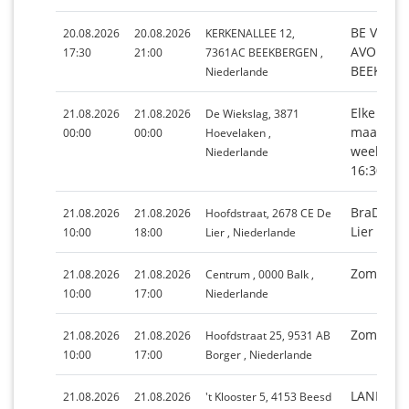
BE VELU
20.08.2026
20.08.2026
KERKENALLEE 12,
AVONDM
17:30
21:00
7361AC BEEKBERGEN ,
BEEKBER
Niederlande
Elke 3e v
21.08.2026
21.08.2026
De Wiekslag, 3871
maand o
00:00
00:00
Hoevelaken ,
weekmark
Niederlande
16:30 uur
BraDeLie
21.08.2026
21.08.2026
Hoofdstraat, 2678 CE De
Lier
10:00
18:00
Lier , Niederlande
Zomerma
21.08.2026
21.08.2026
Centrum , 0000 Balk ,
10:00
17:00
Niederlande
Zomermar
21.08.2026
21.08.2026
Hoofdstraat 25, 9531 AB
10:00
17:00
Borger , Niederlande
LANDGOE
21.08.2026
21.08.2026
't Klooster 5, 4153 Beesd