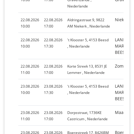
Niederlande
Niekerk
22.08.2026
22.08.2026
Aldringastraat 9, 9822
10:00
17:00
AM Niekerk , Niederlande
LANDGOE
22.08.2026
22.08.2026
't Klooster 5, 4153 Beesd
MARIËNW
10:00
17:30
, Niederlande
BEESD
Zomerma
22.08.2026
22.08.2026
Korte Streek 13, 8531 JE
11:00
17:00
Lemmer , Niederlande
LANDGOE
23.08.2026
23.08.2026
't Klooster 5, 4153 Beesd
MARIËNW
10:00
17:30
, Niederlande
BEESD
Maandmar
23.08.2026
23.08.2026
Dorpsstraat, 1736KE
11:00
17:00
Castricum , Niederlande
Boerestr
23.08.2026
23.08.2026
Boerestreek 17, 8426BM