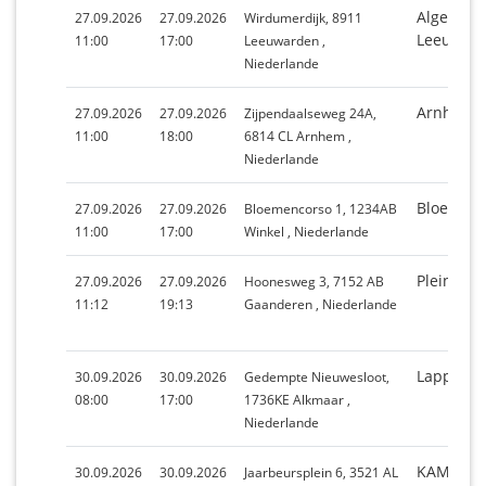
Algemene
27.09.2026
27.09.2026
Wirdumerdijk, 8911
Leeuwar
11:00
17:00
Leeuwarden ,
Niederlande
Arnhem 
27.09.2026
27.09.2026
Zijpendaalseweg 24A,
11:00
18:00
6814 CL Arnhem ,
Niederlande
Bloemenc
27.09.2026
27.09.2026
Bloemencorso 1, 1234AB
11:00
17:00
Winkel , Niederlande
Pleinenf
27.09.2026
27.09.2026
Hoonesweg 3, 7152 AB
11:12
19:13
Gaanderen , Niederlande
Lappenda
30.09.2026
30.09.2026
Gedempte Nieuwesloot,
08:00
17:00
1736KE Alkmaar ,
Niederlande
KAMPEER
30.09.2026
30.09.2026
Jaarbeursplein 6, 3521 AL