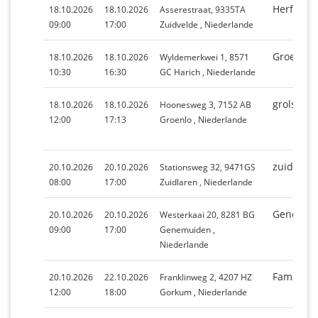
Herfst in
18.10.2026
18.10.2026
Asserestraat, 9335TA
09:00
17:00
Zuidvelde , Niederlande
Groene Ma
18.10.2026
18.10.2026
Wyldemerkwei 1, 8571
10:30
16:30
GC Harich , Niederlande
grolse b
18.10.2026
18.10.2026
Hoonesweg 3, 7152 AB
12:00
17:13
Groenlo , Niederlande
zuidlade
20.10.2026
20.10.2026
Stationsweg 32, 9471GS
08:00
17:00
Zuidlaren , Niederlande
Genemui
20.10.2026
20.10.2026
Westerkaai 20, 8281 BG
09:00
17:00
Genemuiden ,
Niederlande
Familied
20.10.2026
22.10.2026
Franklinweg 2, 4207 HZ
12:00
18:00
Gorkum , Niederlande