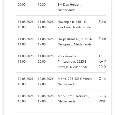
09:00
16:30
EM Den Helder ,
Niederlande
Zomerbri
11.08.2026
11.08.2026
Havenplein, 4301 JD
10:00
17:00
Zierikzee , Niederlande
Zomerma
11.08.2026
11.08.2026
Dorpsstraat 48, 8071 BZ
11:00
17:00
Nunspeet , Niederlande
TOERIST
11.08.2026
11.08.2026
Voorstraat &
KATWIJK 
11:00
20:00
Princestraat, 2225 EJ
20.00 UU
Katwijk , Niederlande
Ommen
12.08.2026
12.08.2026
Markt, 7731DB Ommen ,
10:00
17:00
Niederlande
Langste 
12.08.2026
12.08.2026
Merk , 8711 Workum ,
Workum
10:00
17:00
Niederlande