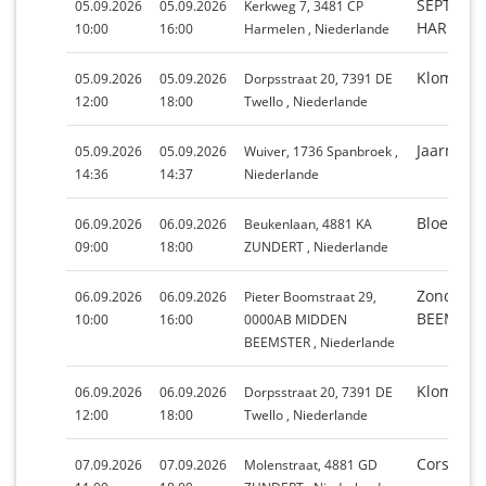
SEPTEMB
05.09.2026
05.09.2026
Kerkweg 7, 3481 CP
HARMEL
10:00
16:00
Harmelen , Niederlande
Klompenw
05.09.2026
05.09.2026
Dorpsstraat 20, 7391 DE
12:00
18:00
Twello , Niederlande
Jaarmark
05.09.2026
05.09.2026
Wuiver, 1736 Spanbroek ,
14:36
14:37
Niederlande
Bloemenc
06.09.2026
06.09.2026
Beukenlaan, 4881 KA
09:00
18:00
ZUNDERT , Niederlande
Zondagm
06.09.2026
06.09.2026
Pieter Boomstraat 29,
BEEMSTE
10:00
16:00
0000AB MIDDEN
BEEMSTER , Niederlande
Klompenw
06.09.2026
06.09.2026
Dorpsstraat 20, 7391 DE
12:00
18:00
Twello , Niederlande
Corsomar
07.09.2026
07.09.2026
Molenstraat, 4881 GD