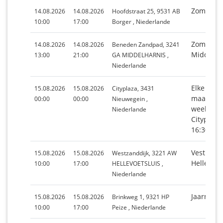
Zomermar
14.08.2026
14.08.2026
Hoofdstraat 25, 9531 AB
10:00
17:00
Borger , Niederlande
Zomerma
14.08.2026
14.08.2026
Beneden Zandpad, 3241
Middelha
13:00
21:00
GA MIDDELHARNIS ,
Niederlande
Elke 3e z
15.08.2026
15.08.2026
Cityplaza, 3431
maand o
00:00
00:00
Nieuwegein ,
weekmark
Niederlande
Cityplaza
16:30 uur
Vestingd
15.08.2026
15.08.2026
Westzanddijk, 3221 AW
Hellevoet
10:00
17:00
HELLEVOETSLUIS ,
Niederlande
Jaarmarkt
15.08.2026
15.08.2026
Brinkweg 1, 9321 HP
10:00
17:00
Peize , Niederlande