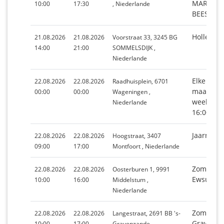
MARIËNW
10:00
17:30
, Niederlande
BEESD
Holle Bol
21.08.2026
21.08.2026
Voorstraat 33, 3245 BG
14:00
21:00
SOMMELSDIJK ,
Niederlande
Elke 4e z
22.08.2026
22.08.2026
Raadhuisplein, 6701
maand o
00:00
00:00
Wageningen ,
weekmark
Niederlande
16:00 uur
Jaarmark
22.08.2026
22.08.2026
Hoogstraat, 3407
09:00
17:00
Montfoort , Niederlande
Zomermar
22.08.2026
22.08.2026
Oosterburen 1, 9991
Ewsum M
10:00
16:00
Middelstum ,
Niederlande
Zomermar
22.08.2026
22.08.2026
Langestraat, 2691 BB 's-
Gravenz
10:00
17:00
Gravenzande ,