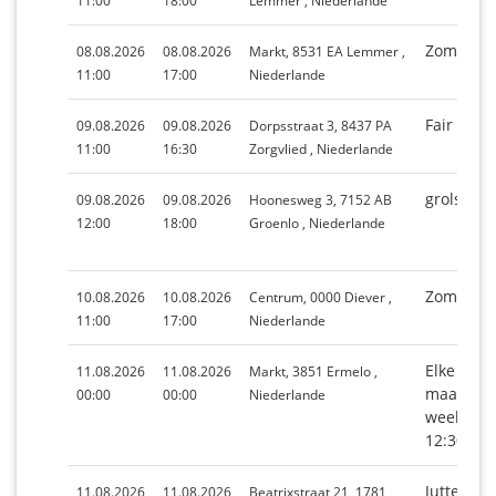
11:00
18:00
Lemmer , Niederlande
Zomerma
08.08.2026
08.08.2026
Markt, 8531 EA Lemmer ,
11:00
17:00
Niederlande
Fair zorgv
09.08.2026
09.08.2026
Dorpsstraat 3, 8437 PA
11:00
16:30
Zorgvlied , Niederlande
grolse b
09.08.2026
09.08.2026
Hoonesweg 3, 7152 AB
12:00
18:00
Groenlo , Niederlande
Zomerma
10.08.2026
10.08.2026
Centrum, 0000 Diever ,
11:00
17:00
Niederlande
Elke 2e d
11.08.2026
11.08.2026
Markt, 3851 Ermelo ,
maand o
00:00
00:00
Niederlande
weekmark
12:30 uur
Juttersm
11.08.2026
11.08.2026
Beatrixstraat 21, 1781