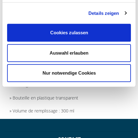
CONSEILS & UTILISATION
Details zeigen
MATÉRIAU & SOIN
Cookies zulassen
» Transforme notre Nettoyant Concentré en une mousse
délicate avec de leau
Auswahl erlauben
» Peut également être utilisé avec dautres produits de
nettoyage Ha-Ra ou des produits cosmétiques hara naturals
Nur notwendige Cookies
» Rechargeable à tout moment
» Bouteille en plastique transparent
» Volume de remplissage : 300 ml