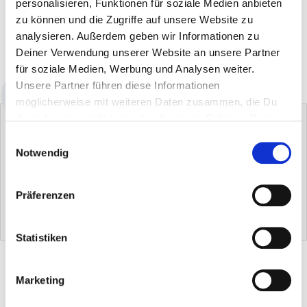
personalisieren, Funktionen für soziale Medien anbieten
zu können und die Zugriffe auf unsere Website zu
DANS LE PANIER
analysieren. Außerdem geben wir Informationen zu
Deiner Verwendung unserer Website an unsere Partner
Disponibilité : immédiatement disponible
für soziale Medien, Werbung und Analysen weiter.
Unsere Partner führen diese Informationen
möglicherweise mit weiteren Daten zusammen, die Du
ihnen bereitgestellt hast oder die sie im Rahmen Deiner
Nutzung der Dienste gesammelt haben.
Einwilligungsauswahl
Notwendig
Hans Raab Nettoyant concentré
Hans Raab Nettoyant concentré
Präferenzen
«grenade»
0,00 €
0,00 €
Statistiken
DESCRIPTION DU PRODUIT
Marketing