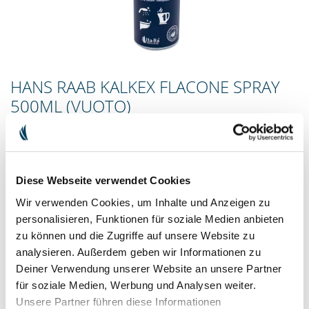
HANS RAAB KALKEX FLACONE SPRAY
500ML (VUOTO)
Naturalmente efficace contro il calcare
Diese Webseite verwendet Cookies
Il nostro Kalkex è composto al 100% da acido citrico puro di
qualità alimentare ed è un vero e proprio rimedio miracoloso
Wir verwenden Cookies, um Inhalte und Anzeigen zu
contro il calcare. È inodore e rimuove delicatamente i depositi di
personalisieren, Funktionen für soziale Medien anbieten
calcare più ostinati. Perfetto per bagni, rubinetteria, lavatrici,
zu können und die Zugriffe auf unsere Website zu
lavastoviglie e molto altro ancora.
analysieren. Außerdem geben wir Informationen zu
Deiner Verwendung unserer Website an unsere Partner
€ 4.90
incl. I.V.A. escl.
Spese di spedizione
für soziale Medien, Werbung und Analysen weiter.
Unsere Partner führen diese Informationen