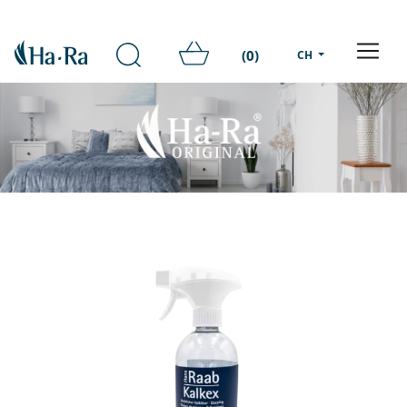
(0)
CH