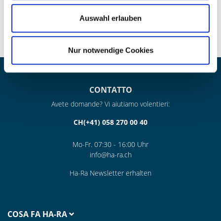
consente di ottenere più di 12 litri di soluzione pronta all’uso
Auswahl erlauben
» Piacevole da usare – inodore e si scioglie facilmente e
completamente in acqua
Nur notwendige Cookies
CONTATTO
Avete domande? Vi aiutiamo volentieri:
CH(+41) 058 270 00 40
Mo-Fr. 07:30 - 16:00 Uhr
info@ha-ra.ch
Ha-Ra Newsletter erhalten
COSA FA HA-RA