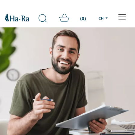
(0)
CH