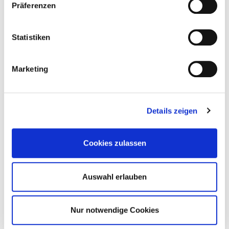
Präferenzen
Statistiken
Marketing
STARTER SET
Details zeigen
HARA NATURALS
Cookies zulassen
I PRODOTTI PRINCIPALI PIÙ L’APPOSITA BORSA, I
Auswahl erlauben
CATALOGHI, LA GUIDA, ECC. - TUTTO CIÒ DI CUI HAI
BISOGNO PER ORGANIZZARE UN PARTY. INOLTRE
RICEVERAI IL TUO WEBSHOP PERSONALE.
Nur notwendige Cookies