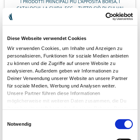
I PRODOTTI PRINCIPALI PIÙ L’APPOSITA BORSA, I
CATALOGHI, LA GUIDA, ECC. - TUTTO CIÒ DI CUI HAI
BISOGNO PER ORGANIZZARE UN PARTY. INOLTRE
RICEVERAI IL TUO WEBSHOP PERSONALE.
Diese Webseite verwendet Cookies
Wir verwenden Cookies, um Inhalte und Anzeigen zu
PREZZO SPECIALE
personalisieren, Funktionen für soziale Medien anbieten
zu können und die Zugriffe auf unsere Website zu
CHF 119,-
analysieren. Außerdem geben wir Informationen zu
Deiner Verwendung unserer Website an unsere Partner
für soziale Medien, Werbung und Analysen weiter.
VALORE QUASI DI CHF 465,-
Unsere Partner führen diese Informationen
möglicherweise mit weiteren Daten zusammen, die Du
ULTERIORI INFORMAZIONI
ihnen bereitgestellt hast oder die sie im Rahmen Deiner
Nutzung der Dienste gesammelt haben.
Einwilligungsauswahl
Notwendig