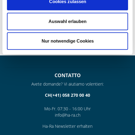
Cookies zulassen
» La combinazione ottimale con il balsamo per pelli Ha-Ra
Auswahl erlauben
» La fibra Ultra blu melangiata supporta il balsamo per pelli
durante la lucidatura e la pulizia, la fibra in PUR bianca
assorbe i residui e ha un effetto lucidante
Nur notwendige Cookies
» Prodotto a mano presso il nostro stabilimento nel Saarland
– per questo ogni prodotto è un pezzo unico
CONTATTO
Avete domande? Vi aiutiamo volentieri:
CH(+41) 058 270 00 40
Mo-Fr. 07:30 - 16:00 Uhr
info@ha-ra.ch
Ha-Ra Newsletter erhalten