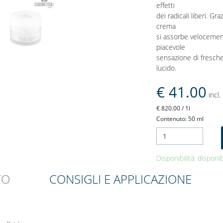
effetti
dei radicali liberi. Gr
crema
si assorbe velocement
piacevole
sensazione di fresche
lucido.
€ 41.00
incl.
€ 820.00 / 1l
Contenuto: 50 ml
Disponibilità: disponi
TO
CONSIGLI E APPLICAZIONE