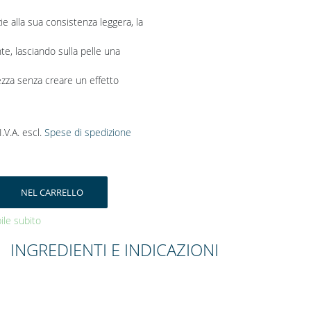
azie alla sua consistenza leggera, la
e, lasciando sulla pelle una
zza senza creare un effetto
 I.V.A. escl.
Spese di spedizione
NEL CARRELLO
bile subito
INGREDIENTI E INDICAZIONI