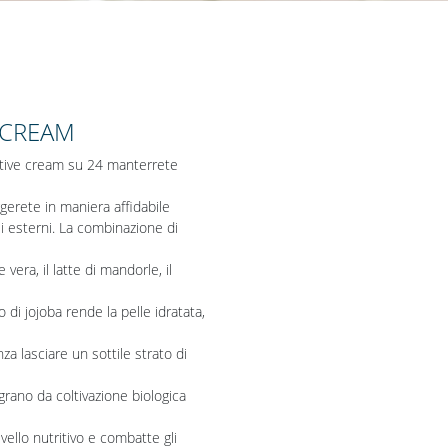
 CREAM
ctive cream su 24 manterrete
ggerete in maniera affidabile
li esterni. La combinazione di
 vera, il latte di mandorle, il
io di jojoba rende la pelle idratata,
enza lasciare un sottile strato di
ograno da coltivazione biologica
vello nutritivo e combatte gli