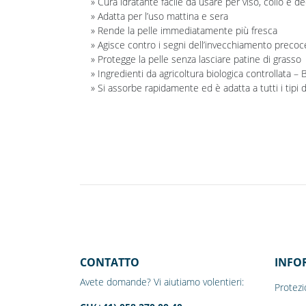
» Cura idratante facile da usare per viso, collo e de
» Adatta per l’uso mattina e sera
» Rende la pelle immediatamente più fresca
» Agisce contro i segni dell’invecchiamento precoce
» Protegge la pelle senza lasciare patine di grasso
» Ingredienti da agricoltura biologica controllata –
» Si assorbe rapidamente ed è adatta a tutti i tipi d
CONTATTO
INFO
Avete domande? Vi aiutiamo volentieri:
Protezi