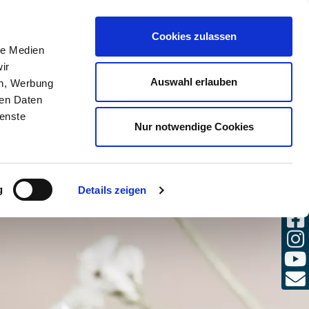
(0)
Cookies zulassen
SULENTE
LOGIN
DE / IT
le Medien
ir
Auswahl erlauben
en, Werbung
ren Daten
ienste
Nur notwendige Cookies
g
Details zeigen