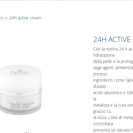
to
24h active cream
>>
24H ACTIVE
Con la nostra 24 h a
l’idratazione
della pelle e la prote
dagli agenti ambienta
preziosi
ingredienti come l’aloe
doppio
acido ialuronico e l’ol
la
rivitalizza e la cura s
grasso su
di essa. L’olio di mel
controllata
presenta un elevato li