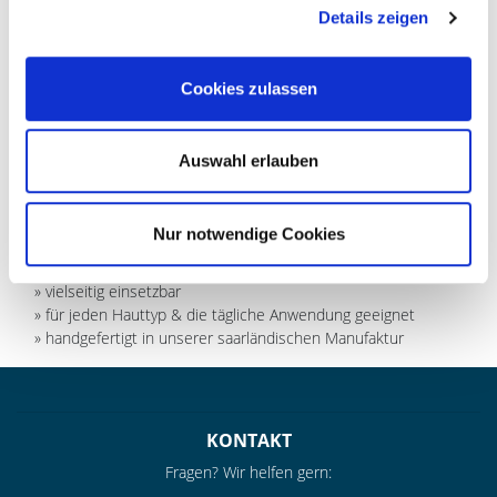
TIPPS & ANWENDUNG
Details zeigen
MATERIAL & HINWEISE
Cookies zulassen
» hochwertige Mikrofaser mit starker Reinigungskraft – nur
Auswahl erlauben
mit Wasser
» hohe Qualität & Verarbeitung – langlebig & fusselfrei
» weichte Textur, sanft und schonend zur Haut
Nur notwendige Cookies
» wiederverwendbar & waschbar – bleibt auch nach häufigem
Waschen weich & geschmeidig
» vielseitig einsetzbar
» für jeden Hauttyp & die tägliche Anwendung geeignet
» handgefertigt in unserer saarländischen Manufaktur
KONTAKT
Fragen? Wir helfen gern: