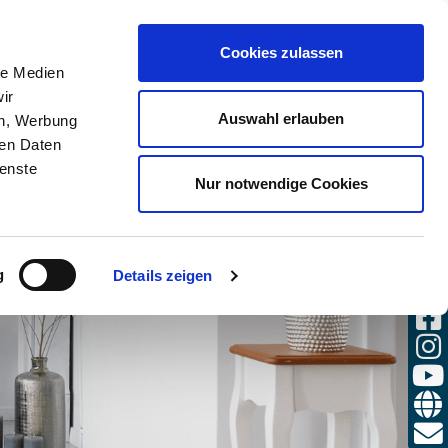
(0)
Cookies zulassen
CHE
ANMELDEN
DE / DE
le Medien
ir
Auswahl erlauben
en, Werbung
ren Daten
ienste
Nur notwendige Cookies
g
Details zeigen