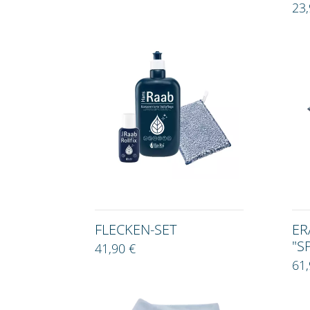
23,
FLECKEN-SET
ER
"S
41,90 €
61,