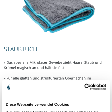
STAUBTUCH
» Das spezielle Mikrofaser-Gewebe zieht Haare, Staub und
Krümel magisch an und hält sie fest
» Für alle glatten und strukturierten Oberflächen im
gesamten Haushalt geeignet
» Handgefertigt in unserer saarländischen Manufaktur –
damit ist jedes Stück ein Unikat
Diese Webseite verwendet Cookies
16,90 €
inkl. MwSt. zzgl.
Versandkosten