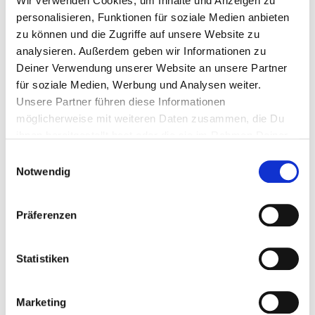
Wir verwenden Cookies, um Inhalte und Anzeigen zu
personalisieren, Funktionen für soziale Medien anbieten
zu können und die Zugriffe auf unsere Website zu
analysieren. Außerdem geben wir Informationen zu
IN DEN WARENKORB
Deiner Verwendung unserer Website an unsere Partner
für soziale Medien, Werbung und Analysen weiter.
Verfügbarkeit: sofort lieferbar
Unsere Partner führen diese Informationen
PRODUKTBESCHREIBUNG
möglicherweise mit weiteren Daten zusammen, die Du
ihnen bereitgestellt hast oder die sie im Rahmen Deiner
Nutzung der Dienste gesammelt haben.
Einwilligungsauswahl
Notwendig
TIPPS & ANWENDUNG
Präferenzen
MATERIAL & PFLEGE
Statistiken
Marketing