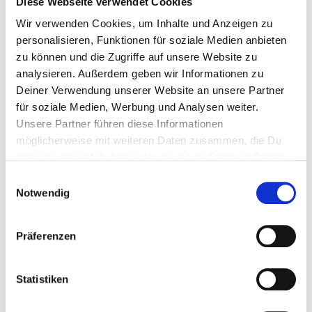
Diese Webseite verwendet Cookies
Wir verwenden Cookies, um Inhalte und Anzeigen zu
personalisieren, Funktionen für soziale Medien anbieten
zu können und die Zugriffe auf unsere Website zu
analysieren. Außerdem geben wir Informationen zu
Deiner Verwendung unserer Website an unsere Partner
für soziale Medien, Werbung und Analysen weiter.
Unsere Partner führen diese Informationen
möglicherweise mit weiteren Daten zusammen, die Du
ERSATZ-GUMMILIPPE FÜR ERA
ihnen bereitgestellt hast oder die sie im Rahmen Deiner
UNIVERSAL-ABZIEHER
Nutzung der Dienste gesammelt haben.
Einwilligungsauswahl
Notwendig
9,90 €
inkl. MwSt. zzgl.
Versandkosten
Präferenzen
IN DEN WARENKORB
Statistiken
Verfügbarkeit: sofort lieferbar