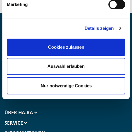
Marketing
Details zeigen
KONTAKT
Fragen? Wir helfen gern:
Cookies zulassen
DE+ 49(0)6826 97089-0
AT+ 43(0)5372 64451
Auswahl erlauben
Mo-Fr. 07:30 - 16:00 Uhr
info@ha-ra.de
Nur notwendige Cookies
Ha-Ra Newsletter erhalten
ÜBER HA-RA
SERVICE