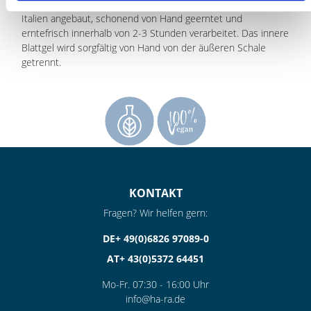
Barbadensis-Pflanze gewonnen. Die Pflanzen werden in
Italien angebaut, schonend von Hand geerntet und
erntefrisch innerhalb von 2-3 Stunden verarbeitet. Das innere
Blattgel wird sorgfältig von Hand von der äußeren Schale
getrennt.
KONTAKT
Fragen? Wir helfen gern:
DE+ 49(0)6826 97089-0
AT+ 43(0)5372 64451
Mo-Fr. 07:30 - 16:00 Uhr
info@ha-ra.de