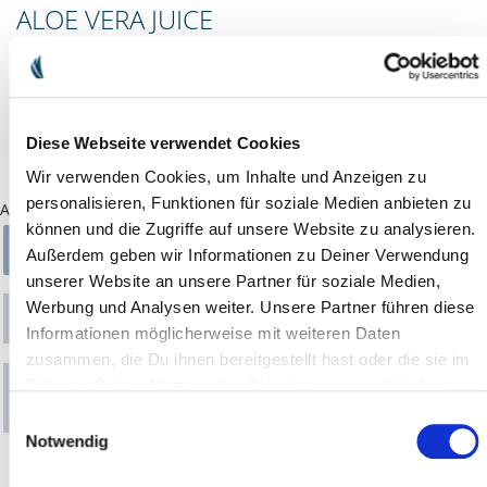
ALOE VERA JUICE
» Aloe Vera-Saft aus Aloe Vera Blattgel - ohne Zugabe von Wasser
oder Stärke
» Angenehmer Geschmack
» Rohstoffe von Hand geerntet und erntefrisch verarbeitet
Diese Webseite verwendet Cookies
» Zum täglichen Verzehr geeignet (siehe Verzehrempfehlung)
Wir verwenden Cookies, um Inhalte und Anzeigen zu
personalisieren, Funktionen für soziale Medien anbieten zu
Ausführung
können und die Zugriffe auf unsere Website zu analysieren.
1ER-PACK 530 ML
3ER-PACK (3 X 530 ML)
Außerdem geben wir Informationen zu Deiner Verwendung
unserer Website an unsere Partner für soziale Medien,
CRANBERRY 3ER-PACK
Werbung und Analysen weiter. Unsere Partner führen diese
6ER-PACK (6X 530 ML)
(3 X 530 ML)
Informationen möglicherweise mit weiteren Daten
zusammen, die Du ihnen bereitgestellt hast oder die sie im
Rahmen Deiner Nutzung der Dienste gesammelt haben.
CRANBERRY 6ER-PACK
(6X 530 ML)
Einwilligungsauswahl
Notwendig
21,90 €
inkl. MwSt. zzgl.
Versandkosten