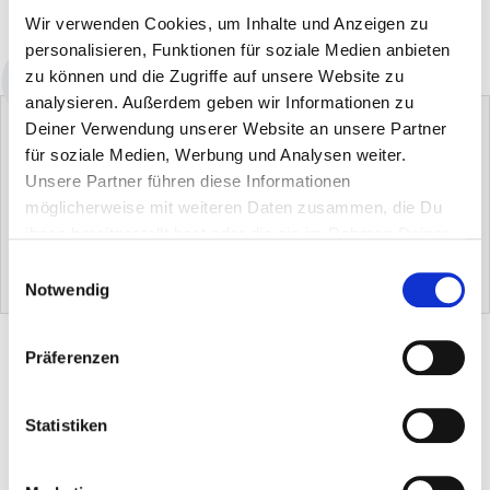
Wir verwenden Cookies, um Inhalte und Anzeigen zu
Verfügbarkeit: sofort lieferbar
personalisieren, Funktionen für soziale Medien anbieten
zu können und die Zugriffe auf unsere Website zu
analysieren. Außerdem geben wir Informationen zu
Deiner Verwendung unserer Website an unsere Partner
für soziale Medien, Werbung und Analysen weiter.
Unsere Partner führen diese Informationen
möglicherweise mit weiteren Daten zusammen, die Du
ihnen bereitgestellt hast oder die sie im Rahmen Deiner
Hans Raab
Saponella
Aufbewahrungs-Dose
Konzentrierte Vollpflege
Colorwaschmittel
für Pulver
Nutzung der Dienste gesammelt haben.
Einwilligungsauswahl
23,90 €
27,90 €
14,90 €
Notwendig
PRODUKTBESCHREIBUNG
Präferenzen
Statistiken
TIPPS & ANWENDUNG