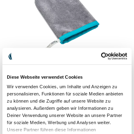
FUSSEL-HANDSCHUH
Lässt Fusseln und Haaren keine Chance
Diese Webseite verwendet Cookies
Wir verwenden Cookies, um Inhalte und Anzeigen zu
Unser Fusselhandschuh macht Dich mit seinem Spezialgewebe
fusselfrei. Sowohl Deine Kleidung als auch Deine Polstermöbel
personalisieren, Funktionen für soziale Medien anbieten
werden auf schonende Art und Weise von lästigen Haaren und
zu können und die Zugriffe auf unsere Website zu
Fusseln befreit.
analysieren. Außerdem geben wir Informationen zu
Deiner Verwendung unserer Website an unsere Partner
12,90 €
inkl. MwSt. zzgl.
Versandkosten
für soziale Medien, Werbung und Analysen weiter.
Unsere Partner führen diese Informationen