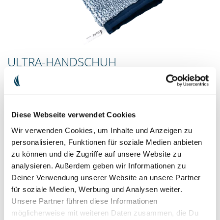
ULTRA-HANDSCHUH
Der Fettkiller für die Küche
Mit seiner hochverdichteten blau-melierten Ultra-Faser löst unser
Ultra-Handschuh spielend auch härteste Fettverschmutzungen,
Diese Webseite verwendet Cookies
die Viva-Faser auf der Rückseite eignet sich dann super zur
Nachreinigung.
Wir verwenden Cookies, um Inhalte und Anzeigen zu
personalisieren, Funktionen für soziale Medien anbieten
21,90 €
inkl. MwSt. zzgl.
Versandkosten
zu können und die Zugriffe auf unsere Website zu
analysieren. Außerdem geben wir Informationen zu
Deiner Verwendung unserer Website an unsere Partner
für soziale Medien, Werbung und Analysen weiter.
IN DEN WARENKORB
Unsere Partner führen diese Informationen
möglicherweise mit weiteren Daten zusammen, die Du