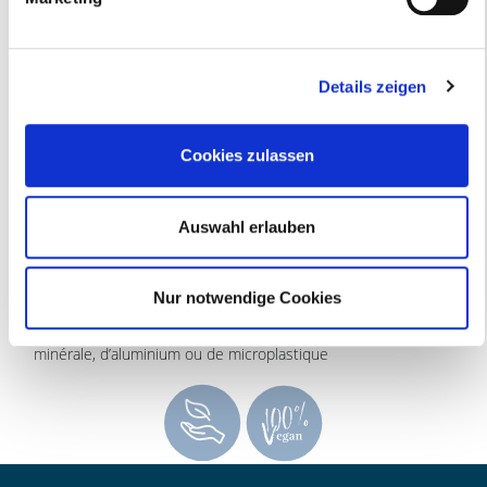
CONSEILS & UTILISATION
Details zeigen
COMPOSANTS & INFORMATIONS
Cookies zulassen
»Soin visage léger pour le jour et la nuit
Auswahl erlauben
»Ingrédients issus de l’agriculture biologique - biocertifiés
» confère à la peau une fraîcheur immédiate
» prévient les signes de vieillissement prématuré de la peau
Nur notwendige Cookies
» pénètre rapidement et convient à tous les types de peau
» Pas d’utilisation de silicones, de composants à base d’huile
minérale, d’aluminium ou de microplastique