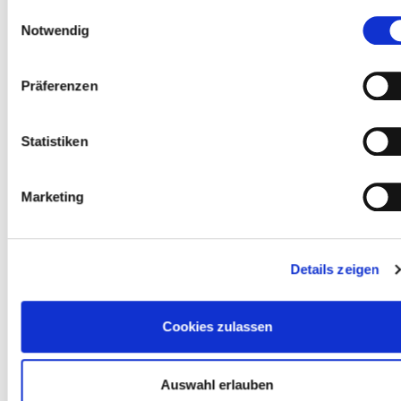
Einwilligungsauswahl
Notwendig
Präferenzen
DES
SANS
PERSPECTIVES
CONNAISSANCES
Statistiken
FINANCIÈRES
PRÉALABLES
ATTRAYANTES
Marketing
DES
Details zeigen
PRODUITS
UNE MARQUE
Cookies zulassen
DONT ONT
FORTE
BESOIN TOUS
Auswahl erlauben
LES MÉNAGES