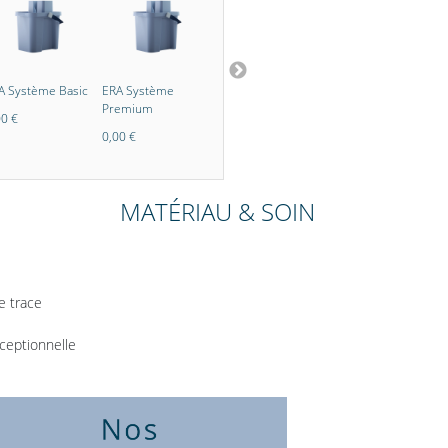
A Système Basic
ERA Système
Hans Raab
Baume nourissant
Premium
Nettoyant
naturel Carnauba
00 €
concentré
0,00 €
0,00 €
0,00 €
MATÉRIAU & SOIN
e trace
xceptionnelle