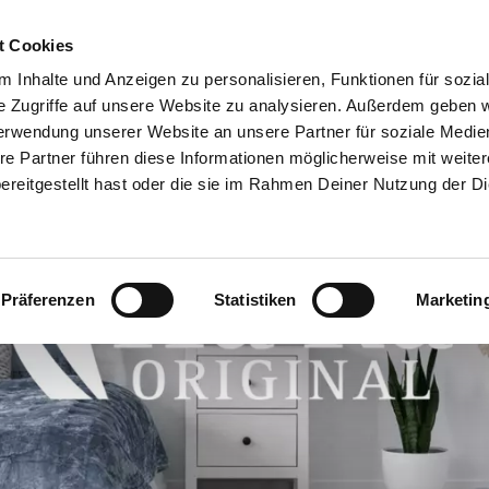
t Cookies
ON
EMPLOI DE RÊVE
QUI SOMMES-NOUS ?
RECHERCH
 Inhalte und Anzeigen zu personalisieren, Funktionen für sozia
DE
CONSEILLE
e Zugriffe auf unsere Website zu analysieren. Außerdem geben w
erwendung unserer Website an unsere Partner für soziale Medi
re Partner führen diese Informationen möglicherweise mit weite
reitgestellt hast oder die sie im Rahmen Deiner Nutzung der D
Präferenzen
Statistiken
Marketin