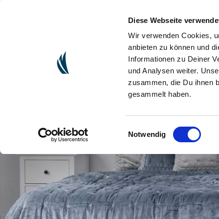
Diese Webseite verwende
(CURRENT)
ONLINESHOP
FAIRE UNE PRÉSENTATI
Wir verwenden Cookies, um
anbieten zu können und di
Informationen zu Deiner V
und Analysen weiter. Unse
zusammen, die Du ihnen be
gesammelt haben.
Einwilligungsauswahl
Notwendig