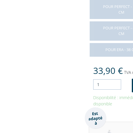
POUR PERFECT - 
CM
POUR PERFECT - 
CM
POUR ERA - 38
33,90 €
TVA 
Disponibilité : immé
disponible