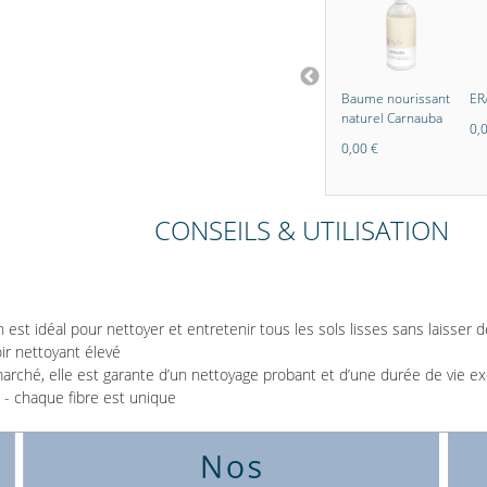
stème Basic
ERA Système
Hans Raab
Baume nourissant
ER
Premium
Nettoyant
naturel Carnauba
0,
concentré
0,00 €
0,00 €
0,00 €
CONSEILS & UTILISATION
n est idéal pour nettoyer et entretenir tous les sols lisses sans laisser d
ir nettoyant élevé
marché, elle est garante d’un nettoyage probant et d’une durée de vie e
 - chaque fibre est unique