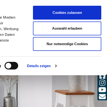
(0)
Cookies zulassen
E
SE
DE / FR
le Medien
CONNECTER
RS
ir
Auswahl erlauben
en, Werbung
ren Daten
ienste
Nur notwendige Cookies
g
Details zeigen