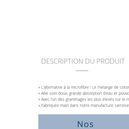
Hans Raab
Baume nourissant
ERA Sy
Nettoyant
naturel Carnauba
0,00 €
concentré
0,00 €
0,00 €
DESCRIPTION DU PRODUIT
» L’alternative à la microfibre ! Le mélange de coto
» Allie soin doux, grande absorption d’eau et pouvo
» Avec l’un des grammages les plus élevés sur le 
» Fabriquée main dans notre manufacture sarroise