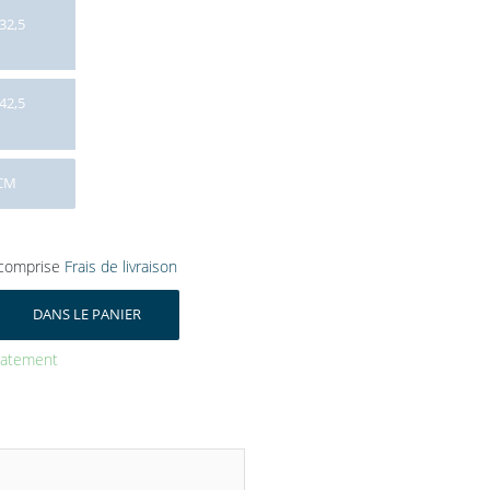
32,5
42,5
 CM
comprise
Frais de livraison
DANS LE PANIER
diatement