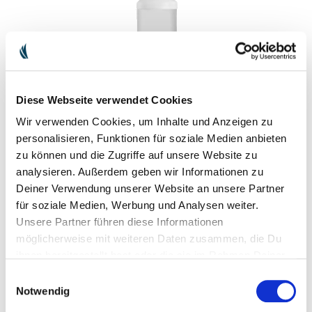
Diese Webseite verwendet Cookies
Wir verwenden Cookies, um Inhalte und Anzeigen zu
personalisieren, Funktionen für soziale Medien anbieten
PULVÉRISATEUR UNIVERSEL R-PE 500
zu können und die Zugriffe auf unsere Website zu
ML VIDE
analysieren. Außerdem geben wir Informationen zu
Deiner Verwendung unserer Website an unsere Partner
Vaporisateur pratique en PE recyclé. Convient idéalement pour
für soziale Medien, Werbung und Analysen weiter.
mélanger et vaporiser le nettoyant pour vitres de cheminée bio
concentré. La buse permet un dosage optimal et une répartition
Unsere Partner führen diese Informationen
uniforme du nettoyant sur la surface.
möglicherweise mit weiteren Daten zusammen, die Du
ihnen bereitgestellt hast oder die sie im Rahmen Deiner
4,90 €
TVA comprise
Frais de livraison
Nutzung der Dienste gesammelt haben.
Einwilligungsauswahl
Ce produit est très demandé : peut être commandé bientôt à
Notwendig
nouveau !