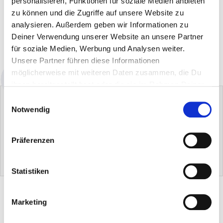
personalisieren, Funktionen für soziale Medien anbieten
zu können und die Zugriffe auf unsere Website zu
analysieren. Außerdem geben wir Informationen zu
DANS LE PANIER
Deiner Verwendung unserer Website an unsere Partner
für soziale Medien, Werbung und Analysen weiter.
Disponibilité : immédiatement disponible
Unsere Partner führen diese Informationen
möglicherweise mit weiteren Daten zusammen, die Du
ihnen bereitgestellt hast oder die sie im Rahmen Deiner
Nutzung der Dienste gesammelt haben.
Einwilligungsauswahl
Notwendig
Präferenzen
Essuie-verre Shiny
Poudre lave-vaisselle
Sel régénérant spécial
0,00 €
0,00 €
0,00 €
Statistiken
DESCRIPTION DU PRODUIT
Marketing