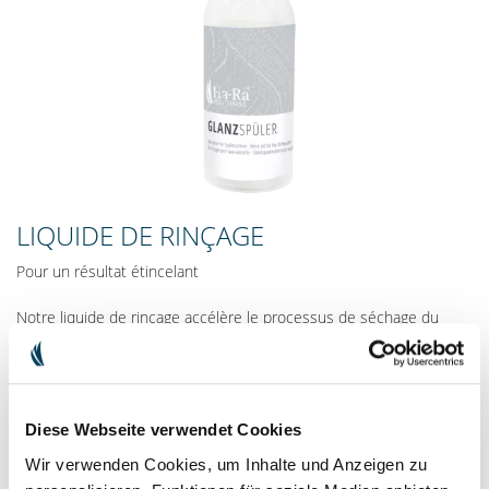
LIQUIDE DE RINÇAGE
Pour un résultat étincelant
Notre liquide de rinçage accélère le processus de séchage du
lave-vaisselle et garantit un éclat intense et sans traces sur la
vaisselle, les verres et les couverts.
6,90 €
TVA comprise
Frais de livraison
Diese Webseite verwendet Cookies
13,80 € / 1l
Contenu : 500 ml
Wir verwenden Cookies, um Inhalte und Anzeigen zu