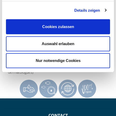
CONSEILS & UTILISATION
Details zeigen
COMPOSANTS & INFORMATIONS
Cookies zulassen
» Liquide de rinçage pour un éclat intense et sans trace sur la
Auswahl erlauben
vaisselle, les verres et les couverts
» Enlève efficacement les taches d’eau et les restes de
denrées alimentaires et accélère le processus de séchage
Nur notwendige Cookies
» Excellente tolérance cutanée, convient particulièrement aux
personnes allergiques (tolérance confirmée par des
dermatologues)
CONTACT