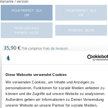
Variante / version
POUR PERFECT - 32,5
POUR PERFECT - 42,5
CM
CM
POUR LAVE-SOLS
POUR ERA - 38 CM
EXPRESS - 42 CM
35,90 €
TVA comprise
Frais de livraison
DANS LE PANIER
Diese Webseite verwendet Cookies
Disponibilité : immédiatement disponible
Wir verwenden Cookies, um Inhalte und Anzeigen zu
personalisieren, Funktionen für soziale Medien anbieten zu
können und die Zugriffe auf unsere Website zu analysieren.
Außerdem geben wir Informationen zu Deiner Verwendung
unserer Website an unsere Partner für soziale Medien,