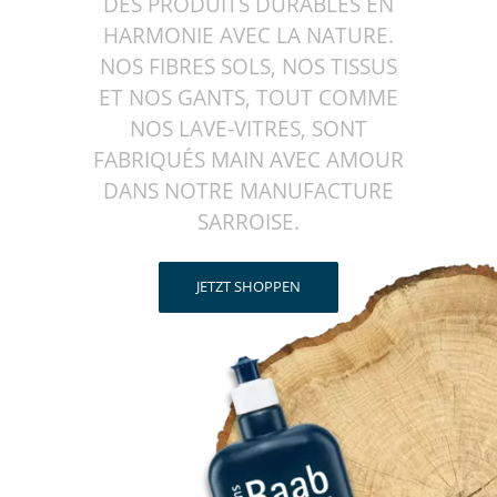
DES PRODUITS DURABLES EN
HARMONIE AVEC LA NATURE.
NOS FIBRES SOLS, NOS TISSUS
ET NOS GANTS, TOUT COMME
NOS LAVE-VITRES, SONT
FABRIQUÉS MAIN AVEC AMOUR
DANS NOTRE MANUFACTURE
SARROISE.
JETZT SHOPPEN