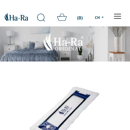
(0)
CH