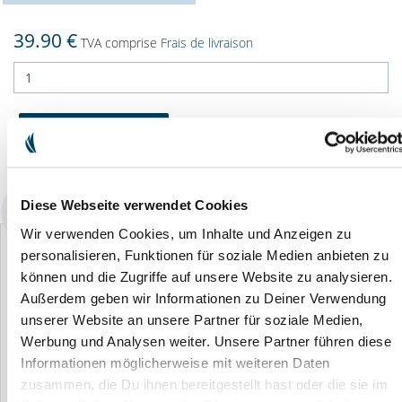
39.90 €
TVA comprise
Frais de livraison
DANS LE PANIER
Disponibilité : immédiatement disponible
Diese Webseite verwendet Cookies
Wir verwenden Cookies, um Inhalte und Anzeigen zu
personalisieren, Funktionen für soziale Medien anbieten zu
können und die Zugriffe auf unsere Website zu analysieren.
Außerdem geben wir Informationen zu Deiner Verwendung
unserer Website an unsere Partner für soziale Medien,
Hans Raab Nettoyant
Baume nourissant
ERA Système Basic
Werbung und Analysen weiter. Unsere Partner führen diese
concentré
naturel Carnauba
Informationen möglicherweise mit weiteren Daten
0.00 €
0
0.00 €
0.00 €
zusammen, die Du ihnen bereitgestellt hast oder die sie im