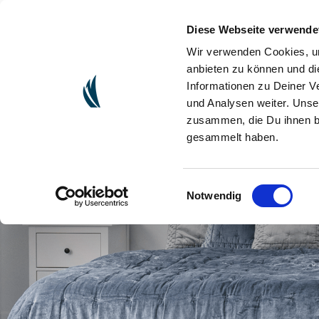
Diese Webseite verwende
(CURRENT)
ONLINESHOP
FAIRE UNE PRÉSENTATI
Wir verwenden Cookies, um
anbieten zu können und di
Informationen zu Deiner V
und Analysen weiter. Unse
zusammen, die Du ihnen be
gesammelt haben.
Einwilligungsauswahl
Notwendig