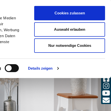
(0)
Cookies zulassen
E
SE
DE / FR
le Medien
CONNECTER
RS
ir
Auswahl erlauben
en, Werbung
ren Daten
ienste
Nur notwendige Cookies
g
Details zeigen