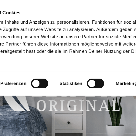
t Cookies
ON
EMPLOI DE RÊVE
QUI SOMMES-NOUS ?
RECHERCH
 Inhalte und Anzeigen zu personalisieren, Funktionen für sozia
DE
CONSEILLE
e Zugriffe auf unsere Website zu analysieren. Außerdem geben w
erwendung unserer Website an unsere Partner für soziale Medi
re Partner führen diese Informationen möglicherweise mit weite
reitgestellt hast oder die sie im Rahmen Deiner Nutzung der D
Präferenzen
Statistiken
Marketin