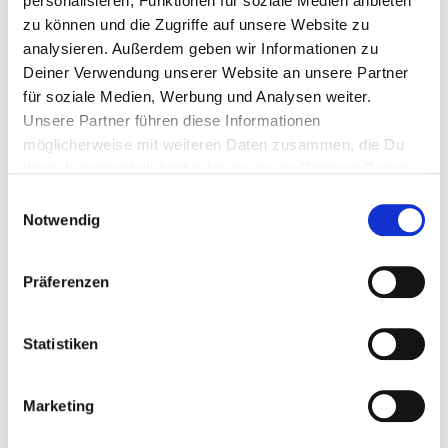
personalisieren, Funktionen für soziale Medien anbieten
ressens la légèreté de l’être.
zu können und die Zugriffe auf unsere Website zu
14.90 €
analysieren. Außerdem geben wir Informationen zu
17.00 €
TVA comprise
Frais de livraison
Deiner Verwendung unserer Website an unsere Partner
149.00 € / 1l
für soziale Medien, Werbung und Analysen weiter.
Contenu : 100 ml
Unsere Partner führen diese Informationen
möglicherweise mit weiteren Daten zusammen, die Du
ihnen bereitgestellt hast oder die sie im Rahmen Deiner
Nutzung der Dienste gesammelt haben.
DANS LE PANIER
Einwilligungsauswahl
Notwendig
Disponibilité : immédiatement disponible
DESCRIPTION DU PRODUIT
Präferenzen
Statistiken
CONSEILS & UTILISATION
Marketing
COMPOSANTS & INFORMATIONS