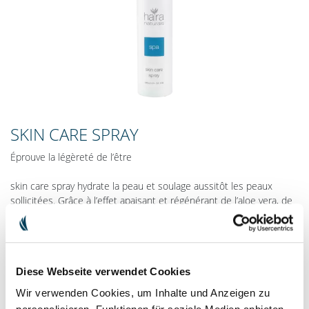
SKIN CARE SPRAY
Éprouve la légèreté de l’être
skin care spray hydrate la peau et soulage aussitôt les peaux
sollicitées. Grâce à l’effet apaisant et régénérant de l’aloe vera, de
l’olive et de la lavande, la peau retrouve rapidement son équilibre.
Le spray rafraîchissant ne colle pas, améliore la souplesse de la
peau sans laisser aucune trace grasse.
Diese Webseite verwendet Cookies
Le léger skin care spray fait voyager tes sens ; le parfum délicat du
spray te permet de ressentir la pureté de la nature. Pense à un
Wir verwenden Cookies, um Inhalte und Anzeigen zu
moment agréable en pleine nature, respire profondément et