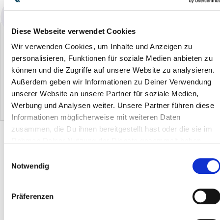
Diese Webseite verwendet Cookies
Wir verwenden Cookies, um Inhalte und Anzeigen zu
personalisieren, Funktionen für soziale Medien anbieten zu
können und die Zugriffe auf unsere Website zu analysieren.
Außerdem geben wir Informationen zu Deiner Verwendung
ERA Système Basic
ERA lave-sols (38 cm)
ERA seau avec essoreur
unserer Website an unsere Partner für soziale Medien,
0.00 €
0.00 €
0.00 €
0
Werbung und Analysen weiter. Unsere Partner führen diese
Informationen möglicherweise mit weiteren Daten
zusammen, die Du ihnen bereitgestellt hast oder die sie im
DESCRIPTION DU PRODUIT
Rahmen Deiner Nutzung der Dienste gesammelt haben.
Einwilligungsauswahl
Notwendig
CONSEILS & UTILISATION
Präferenzen
MATÉRIAU & SOINS