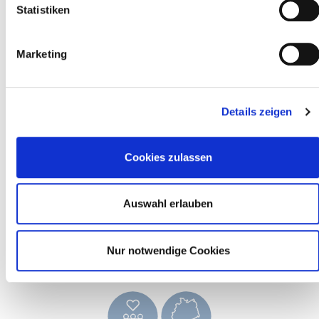
Statistiken
Une nouvelle ère du nettoyage s’annonce. ERA réunit le
nettoyage des sols, des fenêtres et des surfaces en un
Marketing
système. ERA est garant d’un design esthétique, de durabilité
et de longévité, en plus d’une fonctionnalité qui pose des
jalons (4 brevets sont déposés)
Details zeigen
Des plastiques industriels sélectionnés et 100 % Made in
Germany garantissent une qualité et une longévité
exceptionnelles
Cookies zulassen
Le manche est en aluminium anodisé d’une épaisseur de 1,7
mm Les poignées se composent de plastiques sélectionnés
Auswahl erlauben
alliant un toucher exceptionnel et d’énormes propriétés
antidérapantes.
Nur notwendige Cookies
» Démontable, et donc optimal pour nettoyer les murs dans
des pièces étroites et pour le ranger encore plus facilement