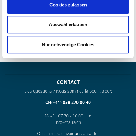
MATÉRIAU & SOIN
Cookies zulassen
» Le complément optimal au baume cuir Ha-Ra
Auswahl erlauben
» La fibre Ultra chinée bleue aide le baume cuir à lustrer et
nettoyer, la face blanche PUR absorbe les résidus et a
également un effet de lustrage
Nur notwendige Cookies
» Fabriqué main dans notre manufacture sarroise - chaque
tissu est unique
CONTACT
Des questions ? Nous sommes là pour t'aider:
CH(+41) 058 270 00 40
Mo-Fr. 07:30 - 16:00 Uhr
info@ha-ra.ch
Oui, j'aimerais avoir un conseiller