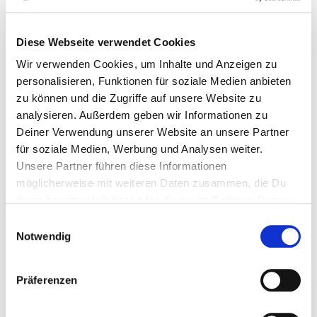
DE BELANGRIJKSTE PRODUCTEN PLUS TAS, CATALOGI,
RICHTLIJNEN ENZ.: ALLES WAT JE NODIG HEBT VOOR
EEN WORKSHOP. BOVENDIEN KRIJG JE JOUW
Diese Webseite verwendet Cookies
PERSOONLIJKE WEBSHOP.
Wir verwenden Cookies, um Inhalte und Anzeigen zu
personalisieren, Funktionen für soziale Medien anbieten
zu können und die Zugriffe auf unsere Website zu
SPECIALE PRIJS €
analysieren. Außerdem geben wir Informationen zu
Deiner Verwendung unserer Website an unsere Partner
99,-
für soziale Medien, Werbung und Analysen weiter.
Unsere Partner führen diese Informationen
möglicherweise mit weiteren Daten zusammen, die Du
WAARDE VAN BIJNA € 360,-
ihnen bereitgestellt hast oder die sie im Rahmen Deiner
Nutzung der Dienste gesammelt haben.
Einwilligungsauswahl
EXTRA INFORMATIE
Notwendig
Präferenzen