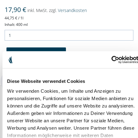
17,90 €
inkl. MwSt. zzgl.
Versandkosten
44,75 € / 1l
Inhalt: 400 ml
IN DEN WARENKORB
Verfügbarkeit: sofort lieferbar
Diese Webseite verwendet Cookies
Wir verwenden Cookies, um Inhalte und Anzeigen zu
personalisieren, Funktionen für soziale Medien anbieten zu
können und die Zugriffe auf unsere Website zu analysieren.
Außerdem geben wir Informationen zu Deiner Verwendung
unserer Website an unsere Partner für soziale Medien,
Insect Spray
Set Family
Ultra-Handschuh
V
Werbung und Analysen weiter. Unsere Partner führen diese
Hygienereiniger mit
13,90 €
21,90 €
1
Informationen möglicherweise mit weiteren Daten
Sprühflasche