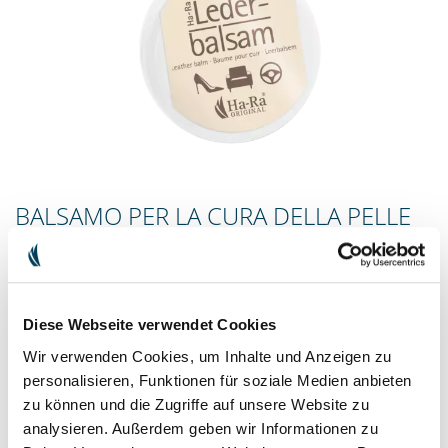
BALSAMO PER LA CURA DELLA PELLE
Il morbido per la cura e l’impregnazione Il nostro balsamo per pelli
a base di cera d’api pura e lanolina nutre, cura e impregna le pelli
lisce in una sola volta.
Diese Webseite verwendet Cookies
€ 15.90
incl. I.V.A. escl.
Spese di spedizione
Wir verwenden Cookies, um Inhalte und Anzeigen zu
€ 88.33 / 1l
personalisieren, Funktionen für soziale Medien anbieten
Contenuto: 180 ml
zu können und die Zugriffe auf unsere Website zu
analysieren. Außerdem geben wir Informationen zu