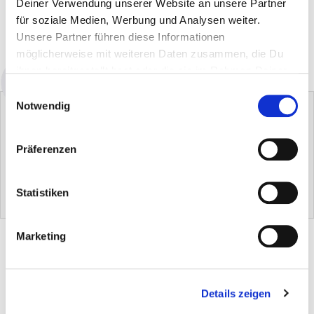
Deiner Verwendung unserer Website an unsere Partner
für soziale Medien, Werbung und Analysen weiter.
NEL CARRELLO
Unsere Partner führen diese Informationen
Disponibilità: disponibile subito
möglicherweise mit weiteren Daten zusammen, die Du
ihnen bereitgestellt hast oder die sie im Rahmen Deiner
Nutzung der Dienste gesammelt haben.
Einwilligungsauswahl
Notwendig
Präferenzen
Panno per la cura della pelle
Guanto per la cura della pelle
Statistiken
€ 0.00
€ 0.00
DESCRIZIONE DEL PRODOTTO
Marketing
SUGGERIMENTI E APPLICAZIONI
Details zeigen