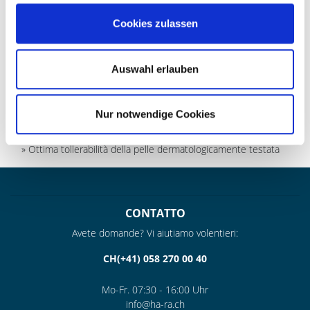
INGREDIENTI E NOTE
Cookies zulassen
Auswahl erlauben
» Balsamo per pelli a base di ingredienti naturali per la cura e
l’impregnazione di tutti i tipi di pelli lisce
» Gli ingredienti principali sono cera d’api pura e lanolina
Nur notwendige Cookies
» Impedisce la formazione delle macchie causate da neve e
acqua e mantiene la pelle morbida e traspirante
» Ottima tollerabilità della pelle dermatologicamente testata
CONTATTO
Avete domande? Vi aiutiamo volentieri:
CH(+41) 058 270 00 40
Mo-Fr. 07:30 - 16:00 Uhr
info@ha-ra.ch