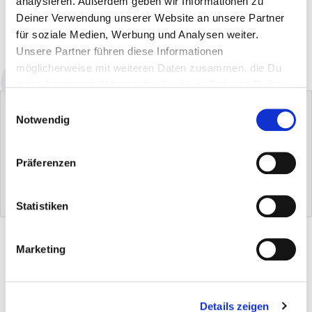
analysieren. Außerdem geben wir Informationen zu
Deiner Verwendung unserer Website an unsere Partner
DANS LE PANIER
für soziale Medien, Werbung und Analysen weiter.
Disponibilité : immédiatement disponible
Unsere Partner führen diese Informationen
möglicherweise mit weiteren Daten zusammen, die Du
ihnen bereitgestellt hast oder die sie im Rahmen Deiner
Nutzung der Dienste gesammelt haben.
Einwilligungsauswahl
Notwendig
Präferenzen
Tissu d'entretien du cuir
Gant d'entretien du cuir
0.00 €
0.00 €
Statistiken
DESCRIPTION DU PRODUIT
Marketing
CONSEILS & UTILISATION
Details zeigen