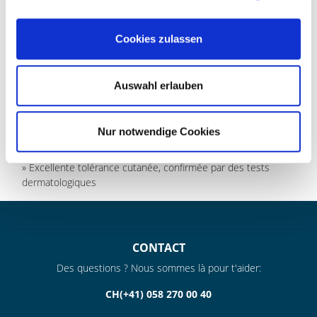
COMPOSANTS & INFORMATIONS
Cookies zulassen
» Baume d’entretien à base de composants naturels pour
Auswahl erlauben
l’entretien et l’imprégnation de toutes sortes de cuir lisse
» Les principaux composants sont la cire d’abeille pure et la
lanoline
Nur notwendige Cookies
» Empêche la formation de traces de neige et d’eau et, ce qui
permet au cuir de garder sa souplesse et de respirer
» Excellente tolérance cutanée, confirmée par des tests
dermatologiques
CONTACT
Des questions ? Nous sommes là pour t'aider:
CH(+41) 058 270 00 40