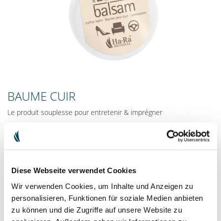
BAUME CUIR
Le produit souplesse pour entretenir & imprégner
Notre baume cuir en cire d’abeille pure et lanoline nourrit,
entretien et imprègne le cuir lisse en une seule étape.
15.90 €
TVA comprise
Frais de livraison
Diese Webseite verwendet Cookies
88.33 € / 1l
Wir verwenden Cookies, um Inhalte und Anzeigen zu
Contenu : 180 ml
personalisieren, Funktionen für soziale Medien anbieten
zu können und die Zugriffe auf unsere Website zu