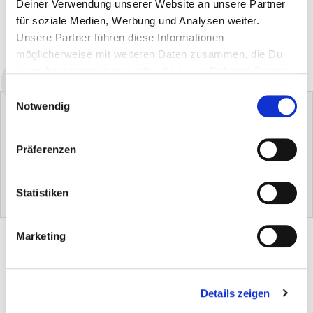
Deiner Verwendung unserer Website an unsere Partner
für soziale Medien, Werbung und Analysen weiter.
IN WINKELWAGEN
Unsere Partner führen diese Informationen
Beschikbaarheid: direct leverbaar
möglicherweise mit weiteren Daten zusammen, die Du
ihnen bereitgestellt hast oder die sie im Rahmen Deiner
Nutzung der Dienste gesammelt haben.
Einwilligungsauswahl
Notwendig
Präferenzen
Leer-/Multidoek
Lederverzorgingshandschoen
Statistiken
€ 0,00
€ 0,00
PRODUCTBESCHRIJVING
Marketing
TIPS EN TOEPASSING
Details zeigen