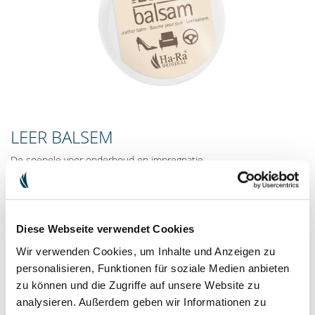
LEER BALSEM
De soepele voor onderhoud en impregnatie
Onze leerbalsem van zuivere bijenwas en lanoline voedt, verzorgt
en impregneert glad leer in één handeling.
Diese Webseite verwendet Cookies
€ 15,90
incl. BTW plus.
Verzendkosten
Wir verwenden Cookies, um Inhalte und Anzeigen zu
€ 88,33 / 1l
personalisieren, Funktionen für soziale Medien anbieten
Inhoud: 180 ml
zu können und die Zugriffe auf unsere Website zu
analysieren. Außerdem geben wir Informationen zu