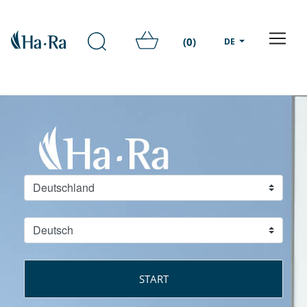
(0)
DE
START