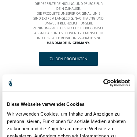
DIE PERFEKTE REINIGUNG UND PFLEGE FÜR
DEIN ZUHAUSE.
DIE PRODUKTE UNSERER ORIGINAL LINIE
SIND EXTREM LANGLEBIG, NACHHALTIG UND
UMWELTFREUNDLICH. UNSERE
REINIGUNGSMITTEL SIND LEICHT BIOLOGISCH
ABBAUBAR UND SCHONEND ZU MENSCHEN
UND TIER. ALLE REINIGUNGSGERÄTE SIND
HANDMADE IN GERMANY.
ZU DEN PRODUKTEN
HARA NATURALS
LIEBE DIE HAUT IN DER DU
STECKST!
Diese Webseite verwendet Cookies
UNSERE ZERTIFIZIERTE NATURKOSMETIK AUS
Wir verwenden Cookies, um Inhalte und Anzeigen zu
KONTROLLIERT BIOLOGISCHEM ANBAU
BASIERT AUF DEM MAGISCHEN DREIECK DER
personalisieren, Funktionen für soziale Medien anbieten
NATURHEILKUNDE. SIE WIRKT
zu können und die Zugriffe auf unsere Website zu
AUSGLEICHEND, BERUHIGEND UND
ANREGEND. UNSERE KOSMETIK IST ZU 100%
analysieren. Außerdem geben wir Informationen zu