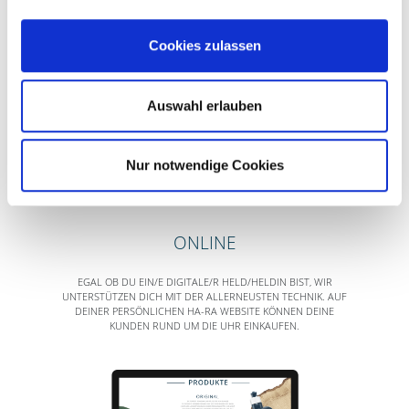
"WIR GEBEN
Cookies zulassen
DIR DIE
CHANCE DEIN
LEBEN ZU
Auswahl erlauben
VERÄNDERN.
BIST DU
Nur notwendige Cookies
BEREIT?
"
ONLINE
EGAL OB DU EIN/E DIGITALE/R HELD/HELDIN BIST, WIR
UNTERSTÜTZEN DICH MIT DER ALLERNEUSTEN TECHNIK. AUF
DEINER PERSÖNLICHEN HA-RA WEBSITE KÖNNEN DEINE
KUNDEN RUND UM DIE UHR EINKAUFEN.