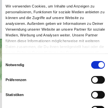
Wir verwenden Cookies, um Inhalte und Anzeigen zu
personalisieren, Funktionen für soziale Medien anbieten zu
können und die Zugriffe auf unsere Website zu
analysieren. Außerdem geben wir Informationen zu Deiner
Verwendung unserer Website an unsere Partner für soziale
Medien, Werbung und Analysen weiter. Unsere Partner
führen diese Informationen möglicherweise mit weiteren
Daten zusammen, die Du ihnen bereitgestellt hast oder die
Footprints of Love Charity-Shopping
sie im Rahmen Deiner Nutzung der Dienste gesammelt
haben.
Einwilligungsauswahl
Notwendig
Präferenzen
Statistiken
Viele weitere Maßnahmen
findest Du unter
Aktuelles