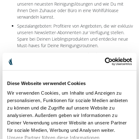
unseren neuesten Reinigungslösungen und wie Du mit
ihnen Dein Zuhause oder Büro in eine Wohlfühloase
verwandeln kannst.
Spezialangeboten: Profitiere von Angeboten, die wir exklusiv
unseren Newsletter-Abonnenten zur Verfügung stellen.
Spare bei Deinen Lieblingsprodukten und entdecke neue
Must-haves für Deine Reinigungsroutinen.
Experten-Tipps: Unsere Experten teilen ihr Wissen rund um
effektive Reinigungsmethoden, Nachhaltigkeit im Haushalt
und wie Du die Lebensdauer Deiner Ha-Ra Produkte
maximieren kannst.
Diese Webseite verwendet Cookies
* Die Anmeldung ist schnell, einfach und natürlich kostenlos. Wir
legen großen Wert auf Datenschutz und garantieren, dass Deine
Wir verwenden Cookies, um Inhalte und Anzeigen zu
Daten sicher und geschützt sind. Deine Zufriedenheit und Dein
personalisieren, Funktionen für soziale Medien anbieten
Vertrauen sind uns wichtig und werden mit einem exklusiven 10
zu können und die Zugriffe auf unsere Website zu
EUR / CHF Gutschein belohnt.
analysieren. Außerdem geben wir Informationen zu
Deiner Verwendung unserer Website an unsere Partner
Dein Vorname*
für soziale Medien, Werbung und Analysen weiter.
Unsere Partner führen diese Informationen