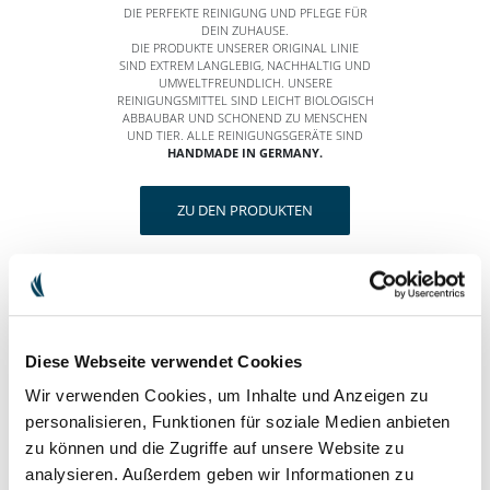
DIE PERFEKTE REINIGUNG UND PFLEGE FÜR
DEIN ZUHAUSE.
DIE PRODUKTE UNSERER ORIGINAL LINIE
SIND EXTREM LANGLEBIG, NACHHALTIG UND
UMWELTFREUNDLICH. UNSERE
REINIGUNGSMITTEL SIND LEICHT BIOLOGISCH
ABBAUBAR UND SCHONEND ZU MENSCHEN
UND TIER. ALLE REINIGUNGSGERÄTE SIND
HANDMADE IN GERMANY.
ZU DEN PRODUKTEN
HARA NATURALS
LIEBE DIE HAUT IN DER DU
STECKST!
Diese Webseite verwendet Cookies
UNSERE ZERTIFIZIERTE NATURKOSMETIK AUS
Wir verwenden Cookies, um Inhalte und Anzeigen zu
KONTROLLIERT BIOLOGISCHEM ANBAU
personalisieren, Funktionen für soziale Medien anbieten
BASIERT AUF DEM MAGISCHEN DREIECK DER
NATURHEILKUNDE. SIE WIRKT
zu können und die Zugriffe auf unsere Website zu
AUSGLEICHEND, BERUHIGEND UND
analysieren. Außerdem geben wir Informationen zu
ANREGEND. UNSERE KOSMETIK IST ZU 100%