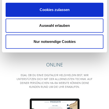
Cookies zulassen
"WIR GEBEN
DIR DIE
CHANCE DEIN
Auswahl erlauben
LEBEN ZU
VERÄNDERN.
BIST DU
Nur notwendige Cookies
BEREIT?
"
ONLINE
EGAL OB DU EIN/E DIGITALE/R HELD/HELDIN BIST, WIR
UNTERSTÜTZEN DICH MIT DER ALLERNEUSTEN TECHNIK. AUF
DEINER PERSÖNLICHEN HA-RA WEBSITE KÖNNEN DEINE
KUNDEN RUND UM DIE UHR EINKAUFEN.