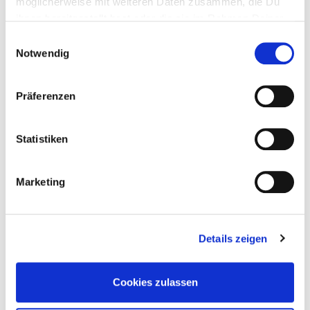
möglicherweise mit weiteren Daten zusammen, die Du
ihnen bereitgestellt hast oder die sie im Rahmen Deiner
Nutzung der Dienste gesammelt haben.
Einwilligungsauswahl
Notwendig
Präferenzen
Statistiken
Marketing
AGLAIA DRC AYURVEDA FACE & BODY
WASH
EUR 9.90 - EUR 44.90
Details zeigen
Cookies zulassen