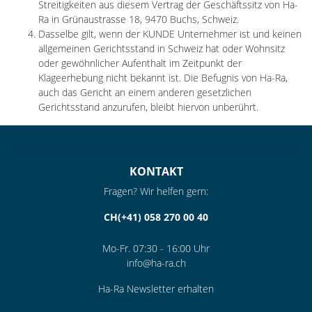
Streitigkeiten aus diesem Vertrag der Geschäftssitz von Ha-
Ra in Grünaustrasse 18, 9470 Buchs, Schweiz.
Dasselbe gilt, wenn der KUNDE Unternehmer ist und keinen
allgemeinen Gerichtsstand in Schweiz hat oder Wohnsitz
oder gewöhnlicher Aufenthalt im Zeitpunkt der
Klageerhebung nicht bekannt ist. Die Befugnis von Ha-Ra,
auch das Gericht an einem anderen gesetzlichen
Gerichtsstand anzurufen, bleibt hiervon unberührt.
KONTAKT
Fragen? Wir helfen gern:
CH(+41) 058 270 00 40
Mo-Fr. 07:30 - 16:00 Uhr
info@ha-ra.ch
Ha-Ra Newsletter erhalten