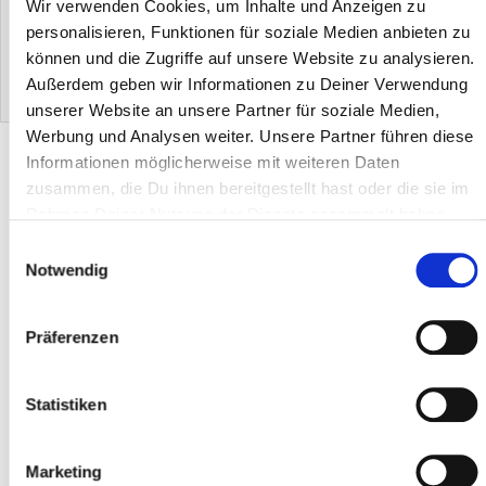
Wir verwenden Cookies, um Inhalte und Anzeigen zu
personalisieren, Funktionen für soziale Medien anbieten zu
können und die Zugriffe auf unsere Website zu analysieren.
ERA System Premium
ERA System basic
Außerdem geben wir Informationen zu Deiner Verwendung
EUR 0.00
EUR 0.00
unserer Website an unsere Partner für soziale Medien,
Werbung und Analysen weiter. Unsere Partner führen diese
PRODUKTBESCHREIBUNG
Informationen möglicherweise mit weiteren Daten
zusammen, die Du ihnen bereitgestellt hast oder die sie im
Rahmen Deiner Nutzung der Dienste gesammelt haben.
TIPPS & ANWENDUNG
Einwilligungsauswahl
Notwendig
MATERIAL & PFLEGE
Präferenzen
Statistiken
Marketing