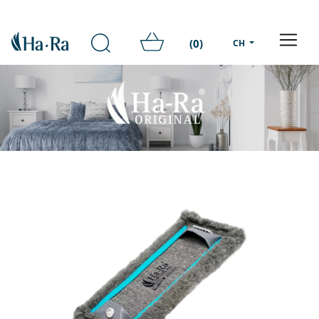
(0)
CH