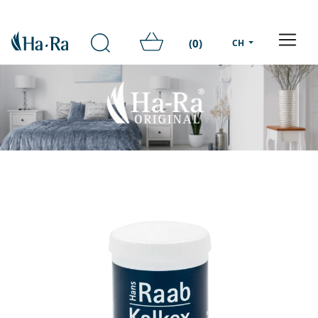
(0)
CH