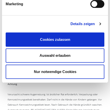
Marketing
INHALTSSTOFFE & HINWEISE
Details zeigen
» 100% natürliches Entkalkungsmittel aus reiner
Zitronensäure in Lebensmittelqualität - zu 100 % biologisch
Cookies zulassen
abbaubar
» Sehr sparsam im Verbrauch – 1 Dose Kalkex ergibt mehr als
12 Liter gebrauchsfertige Lösung
Auswahl erlauben
» Angenehm in der Anwendung – geruchsneutral und löst
sich einfach und vollständig in Wasser auf
Nur notwendige Cookies
Achtung
Verursacht schwere Augenreizung. Ist ärztlicher Rat erforderlich, Verpackung oder
Kennzeichnungsetikett bereithalten. Darf nicht in die Hände von Kindern gelangen. Vor
Gebrauch Kennzeichnungsetikett lesen. Nach Gebrauch die Hände gründlich waschen.
Augenschutz tragen. BEI KONTAKT MIT DEN AUGEN: Einige Minuten lang behutsam