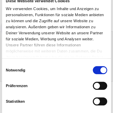
Diese Webseite verwendet Cookies
IN DEN WARENKORB
Wir verwenden Cookies, um Inhalte und Anzeigen zu
personalisieren, Funktionen für soziale Medien anbieten
Verfügbarkeit: sofort lieferbar
zu können und die Zugriffe auf unsere Website zu
analysieren. Außerdem geben wir Informationen zu
Deiner Verwendung unserer Website an unsere Partner
für soziale Medien, Werbung und Analysen weiter.
Unsere Partner führen diese Informationen
möglicherweise mit weiteren Daten zusammen, die Du
ihnen bereitgestellt hast oder die sie im Rahmen Deiner
Nutzung der Dienste gesammelt haben.
Star-Tuch Blau
Hans Raab Kalkex
Hans Raab
Einwilligungsauswahl
Sprühflasche (leer)
Konzentrierte Vollpflege
Notwendig
EUR 0.00
EUR 0.00
EUR 0.00
Präferenzen
PRODUKTBESCHREIBUNG
Statistiken
TIPPS & ANWENDUNG