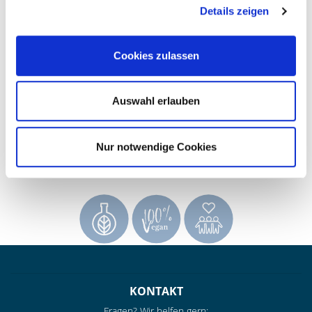
Details zeigen
zieht sofort ein und und hinterlässt ein seidiges Hautgefühl
ohne zu beschweren. Deine Haut erstrahlt in jugendlicher
Schönheit, Dein trockenes, stumpfes Haar erscheint in
Cookies zulassen
seidigem Glanz. Nur wenige Tropfen genügen, um Dich von
Kopf bis Fuß zu verzaubern.
Auswahl erlauben
Exklusiv hergestellt in unserer kleinen Manufaktur in Italien.
Die pflanzlichen Rohstoffe werden unmittelbar vor der
Manufaktur unter biologischen Bedingungen angebaut, von
Nur notwendige Cookies
Hand geerntet und erntefrisch innerhalb von 2-3 Stunden
verarbeitet.
KONTAKT
Fragen? Wir helfen gern: