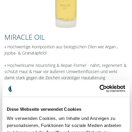
MIRACLE OIL
» Hochwertige Komposition aus biologischen Ölen wie Argan-,
Jojoba- & Granatapfelöl
» Hochwirksame Nourishing & Repair-Formel - nährt, regeneriert &
schützt Haut & Haar vor äußeren Umwelteinflüssen und wirkt
damit stark gegen die Zeichen vorzeitiger Hautalterung
» Sofort sichtbare & spürbare Ergebnisse – hinterlässt ein seidig-
weiches Gefühl mit Wow-Faktor
» Für die Anwendung auf der Haut und in den Haaren geeignet
Diese Webseite verwendet Cookies
Wir verwenden Cookies, um Inhalte und Anzeigen zu
EUR 43.00
inkl. MwSt. zzgl.
Versandkosten
personalisieren, Funktionen für soziale Medien anbieten
EUR 1’433.33 / 1l