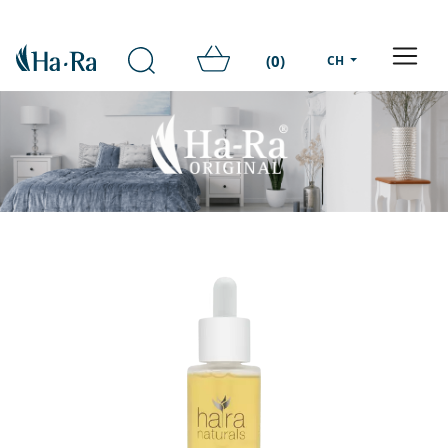
(0)
CH