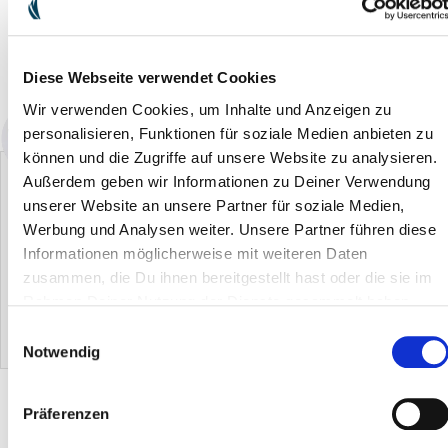
IN DEN WARENKORB
Diese Webseite verwendet Cookies
Verfügbarkeit: sofort lieferbar
Wir verwenden Cookies, um Inhalte und Anzeigen zu
personalisieren, Funktionen für soziale Medien anbieten zu
können und die Zugriffe auf unsere Website zu analysieren.
Außerdem geben wir Informationen zu Deiner Verwendung
unserer Website an unsere Partner für soziale Medien,
Werbung und Analysen weiter. Unsere Partner führen diese
Informationen möglicherweise mit weiteren Daten
zusammen, die Du ihnen bereitgestellt hast oder die sie im
Set Badreiniger mit
Set Family
Hans Raab
O
Sprühflasche
Hygienereiniger mit
Konzentrierte Vollpflege
Rahmen Deiner Nutzung der Dienste gesammelt haben.
Sprühflasche
EUR 0.00
EUR 0.00
Einwilligungsauswahl
EUR 0.00
Notwendig
PRODUKTBESCHREIBUNG
Präferenzen