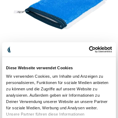
TIERPFLEGE-HANDSCHUH
Der Handschuh zum Fell ausbürsten
Unser Tierpflege-Handschuh ist die perfekte Alternative zur
Diese Webseite verwendet Cookies
Bürste. Spielend leicht lassen sich Schmutz, Fett und lose Haare
Wir verwenden Cookies, um Inhalte und Anzeigen zu
ausbürsten und dabei wird das Tier sanft massiert.
personalisieren, Funktionen für soziale Medien anbieten
EUR 23.90
inkl. MwSt. zzgl.
Versandkosten
zu können und die Zugriffe auf unsere Website zu
analysieren. Außerdem geben wir Informationen zu
Deiner Verwendung unserer Website an unsere Partner
für soziale Medien, Werbung und Analysen weiter.
Unsere Partner führen diese Informationen
IN DEN WARENKORB