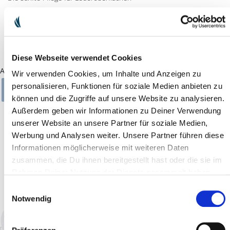
Der beste Freund des Ha-Ra Leder-Balsams. Mit einer blau-
melierten Seite zum Reinigen und einer weißen Seite zum
Nachpolieren.
Diese Webseite verwendet Cookies
Ausführung
Wir verwenden Cookies, um Inhalte und Anzeigen zu
personalisieren, Funktionen für soziale Medien anbieten zu
KLEIN
GROSS
können und die Zugriffe auf unsere Website zu analysieren.
Außerdem geben wir Informationen zu Deiner Verwendung
EUR 11.90
unserer Website an unsere Partner für soziale Medien,
inkl. MwSt. zzgl.
Versandkosten
Werbung und Analysen weiter. Unsere Partner führen diese
Informationen möglicherweise mit weiteren Daten
zusammen, die Du ihnen bereitgestellt hast oder die sie im
Rahmen Deiner Nutzung der Dienste gesammelt haben.
IN DEN WARENKORB
Einwilligungsauswahl
Verfügbarkeit: sofort lieferbar
Notwendig