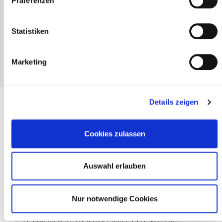
Präferenzen
Statistiken
Lederbalsam
Marketing
EUR 0.00
PRODUKTBESCHREIBUNG
Details zeigen
Cookies zulassen
TIPPS & ANWENDUNG
Auswahl erlauben
MATERIAL & PFLEGE
Nur notwendige Cookies
» Die optimale Ergänzung zum Ha-Ra Leder-Balsam
» Die blau melierte Ultra-Faser unterstützt das Leder-