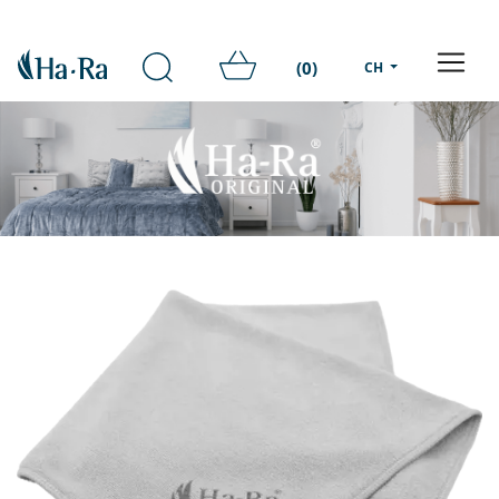
(0)
CH