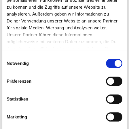
personalisieren, Funktionen für soziale Medien anbieten
» Größe: 40 x 40 cm
zu können und die Zugriffe auf unsere Website zu
analysieren. Außerdem geben wir Informationen zu
EUR 22.90
inkl. MwSt. zzgl.
Versandkosten
Deiner Verwendung unserer Website an unsere Partner
für soziale Medien, Werbung und Analysen weiter.
Unsere Partner führen diese Informationen
möglicherweise mit weiteren Daten zusammen, die Du
IN DEN WARENKORB
ihnen bereitgestellt hast oder die sie im Rahmen Deiner
Nutzung der Dienste gesammelt haben.
Einwilligungsauswahl
Verfügbarkeit: sofort lieferbar
Notwendig
PRODUKTBESCHREIBUNG
Präferenzen
TIPPS & ANWENDUNG
Statistiken
MATERIAL & PFLEGE
Marketing