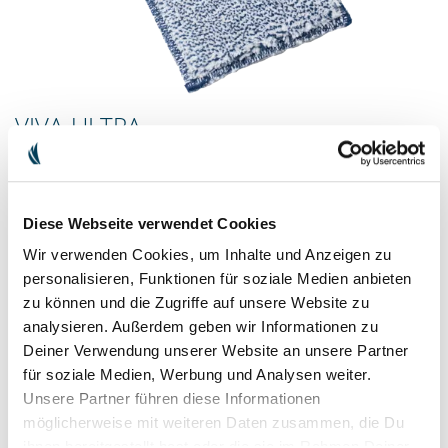
VIVA-ULTRA
Der Fettkiller für die Küche
Mit seiner hochverdichteten blau-melierten Ultra-Faser löst unser
Reinigungs-Tuch Viva-Ultra spielend auch härteste
Diese Webseite verwendet Cookies
Fettverschmutzungen, die Viva-Faser auf der Rückseite eignet sich
Wir verwenden Cookies, um Inhalte und Anzeigen zu
dann super zur Nachreinigung.
personalisieren, Funktionen für soziale Medien anbieten
EUR 13.90
zu können und die Zugriffe auf unsere Website zu
inkl. MwSt. zzgl.
Versandkosten
analysieren. Außerdem geben wir Informationen zu
Deiner Verwendung unserer Website an unsere Partner
für soziale Medien, Werbung und Analysen weiter.
Unsere Partner führen diese Informationen
IN DEN WARENKORB
möglicherweise mit weiteren Daten zusammen, die Du
ihnen bereitgestellt hast oder die sie im Rahmen Deiner