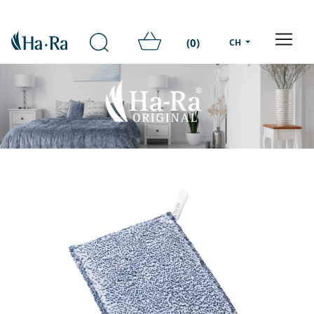
(0)
CH